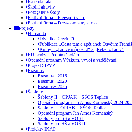
Kalendář akcí
Školní aktivity
Fotogalerie školy
Fiktivní firma – Freesport s.r.o.
Fiktivní firma – Dresscompany s. r. o..
Projekty
Humanita
Divadlo Terezín 70
Publikace „Cesta tam a zpět aneb Osvětim Franti
Knihy – „Lidice můj osud“ a „Rebel z Lidic“
EU peníze středním školám
Operační program Výzkum, vývoj a vzdělávání
Projekt SIPVZ
Erasmus
Erasmus+ 2016
Erasmus+ 2020
Erasmus+ 2026
Šablony
Šablony II – OPJAK – SŠOS Teplice
Operační program Jan Amos Komenský 2024-202
Šablony I – OPJAK – SŠOS Teplice
Operační program Jan Amos Komenský
Šablony pro SŠ a VOŠ I
Šablony pro SŠ a VOŠ II
Projekty IKAP