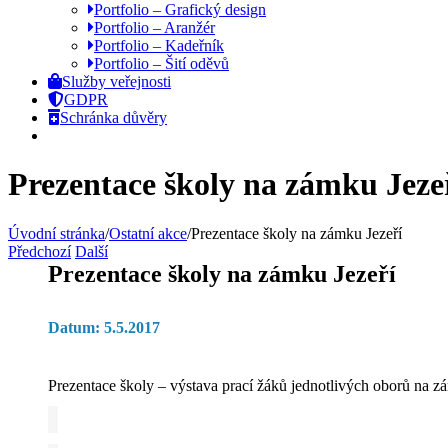
Portfolio – Grafický design
Portfolio – Aranžér
Portfolio – Kadeřník
Portfolio – Šití oděvů
Služby veřejnosti
GDPR
Schránka důvěry
Prezentace školy na zámku Jeze
Úvodní stránka
/
Ostatní akce
/
Prezentace školy na zámku Jezeří
Předchozí
Další
Prezentace školy na zámku Jezeří
Datum: 5.5.2017
Prezentace školy – výstava prací žáků jednotlivých oborů na z