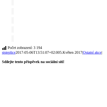
Počet zobrazení:
3 194
ststeplice
2017-05-06T13:51:07+02:00
5.Květen 2017
|
Ostatní akce
|
Sdílejte tento příspěvek na sociální síti!
Facebook
Twitter
Reddit
LinkedIn
Tumblr
Pinterest
Vk
E-
mail