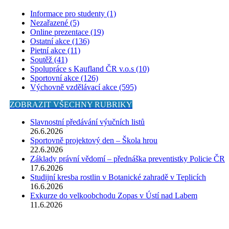
Informace pro studenty (1)
Nezařazené (5)
Online prezentace (19)
Ostatní akce (136)
Pietní akce (11)
Soutěž (41)
Spolupráce s Kaufland ČR v.o.s (10)
Sportovní akce (126)
Výchovně vzdělávací akce (595)
ZOBRAZIT VŠECHNY RUBRIKY
Slavnostní předávání výučních listů
26.6.2026
Sportovně projektový den – Škola hrou
22.6.2026
Základy právní vědomí – přednáška preventistky Policie ČR
17.6.2026
Studijní kresba rostlin v Botanické zahradě v Teplicích
16.6.2026
Exkurze do velkoobchodu Zopas v Ústí nad Labem
11.6.2026