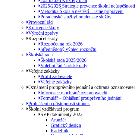
2025/2026 Krizový plán
2025/2026 Strategie prevence školní neúspěšnosti
Metodika Škola a neštěstí – Jsme připraveni
Poradenské služby
Poradenské služby
Provozní řád
Koncepce školy
Výroční zprávy
Rozpočet školy
Rozpočet na rok 2026
Střednědobý výhled rozpočtu
Školská rada
Školská rada 2025/2026
Volební řád školské rady
Veřejné zakázky
Profil zadavatele
Veřejné zakázky
Oznámení protiprávního jednání a ochrana oznamovate
Informace o ochraně oznamovatelů
Formulář – Ohlášení protiprávního jednání
Prohlášení o přístupnosti stránek
Školní vzdělávací program
ŠVP dokumenty 2022
Aranžér
Grafický design
Kadeřník