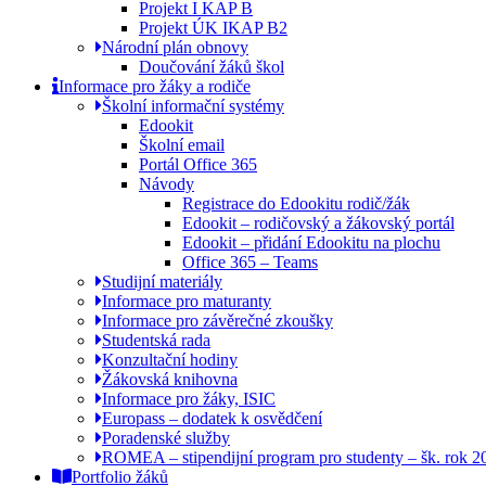
Projekt I KAP B
Projekt ÚK IKAP B2
Národní plán obnovy
Doučování žáků škol
Informace pro žáky a rodiče
Školní informační systémy
Edookit
Školní email
Portál Office 365
Návody
Registrace do Edookitu rodič/žák
Edookit – rodičovský a žákovský portál
Edookit – přidání Edookitu na plochu
Office 365 – Teams
Studijní materiály
Informace pro maturanty
Informace pro závěrečné zkoušky
Studentská rada
Konzultační hodiny
Žákovská knihovna
Informace pro žáky, ISIC
Europass – dodatek k osvědčení
Poradenské služby
ROMEA – stipendijní program pro studenty – šk. rok 
Portfolio žáků