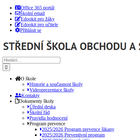
Přeskočit
Office 365 portál
na
Školní email
obsah
Edookit pro žáky
Edookit pro učitele
Přihlásit se
Hledat:
O škole
Historie a současnost školy
Videoprezentace školy
Kontakty
Dokumenty školy
Úřední deska
Školní řád
Pravidla hodnocení
Program prevence
2025/2026 Program prevence šikany
2025/2026 Preventivní program