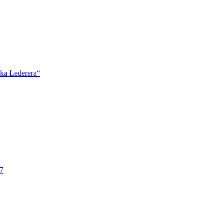
ška Lederera“
7