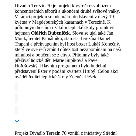
Divadlo Terezín 70 je projekt k výročí osvobození
koncentračních táborů a ukončení druhé světové války.
V rámci projektu se odehrálo představení v úterý 19.
května v Magdeburských kasárnách v Terezíně. K
přítomným hostům i žákům teplické školy promluvil
hejtman
Oldřich Bubeníček
. Slova se ujal také Jan
Munk, ředitel Památníku, starosta Terezína Daniel
Trapani a překvapením byl host boxer Lukáš Konečný,
který ve své řeči zmínil důležitost nezapomínání na naši
minulost a poučení se z chyb. Přítomny byly také
přeživší lidické děti Marie Šupíková a Pavel
Hořešovský. Hlavním programem bylo hudební
představení Ester v podání kvarteta Hrubý. Celou akci
uváděl ředitel teplické školy Zdeněk Pešek.
Projekt Divadlo Terezín 70 vznikl z iniciativy Střední