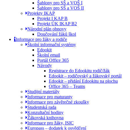
Šablony pro SŠ a VOŠ I
Šablony pro SŠ a VOŠ II
Projekty IKAP
Projekt I KAP B
Projekt ÚK IKAP B2
Národní plán obnovy
Doučování žáků škol
Informace pro žáky a rodiče
Školní informační systémy
Edookit
Školní email
Portál Office 365
Návody
Registrace do Edookitu rodič/žák
Edookit – rodičovský a žákovský portál
Edookit – přidání Edookitu na plochu
Office 365 – Teams
Studijní materiály
Informace pro maturanty
Informace pro závěrečné zkoušky
Studentská rada
Konzultační hodiny
Žákovská knihovna
Informace pro žáky, ISIC
Europass – dodatek k osvědčení