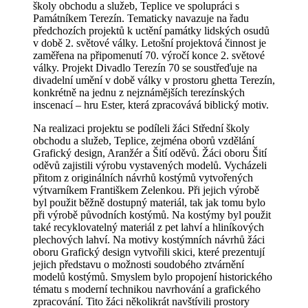
školy obchodu a služeb, Teplice ve spolupráci s
Památníkem Terezín. Tematicky navazuje na řadu
předchozích projektů k uctění památky lidských osudů
v době 2. světové války. Letošní projektová činnost je
zaměřena na připomenutí 70. výročí konce 2. světové
války. Projekt Divadlo Terezín 70 se soustřeďuje na
divadelní umění v době války v prostoru ghetta Terezín,
konkrétně na jednu z nejznámějších terezínských
inscenací – hru Ester, která zpracovává biblický motiv.
Na realizaci projektu se podíleli žáci Střední školy
obchodu a služeb, Teplice, zejména oborů vzdělání
Grafický design, Aranžér a Šití oděvů. Žáci oboru Šití
oděvů zajistili výrobu vystavených modelů. Vycházeli
přitom z originálních návrhů kostýmů vytvořených
výtvarníkem Františkem Zelenkou. Při jejich výrobě
byl použit běžně dostupný materiál, tak jak tomu bylo
při výrobě původních kostýmů. Na kostýmy byl použit
také recyklovatelný materiál z pet lahví a hliníkových
plechových lahví. Na motivy kostýmních návrhů žáci
oboru Grafický design vytvořili skici, které prezentují
jejich představu o možnosti soudobého ztvárnění
modelů kostýmů. Smyslem bylo propojení historického
tématu s moderní technikou navrhování a grafického
zpracování. Tito žáci několikrát navštívili prostory