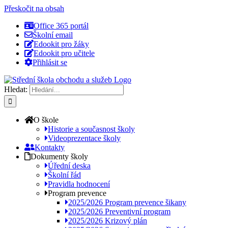
Přeskočit na obsah
Office 365 portál
Školní email
Edookit pro žáky
Edookit pro učitele
Přihlásit se
Hledat:
O škole
Historie a současnost školy
Videoprezentace školy
Kontakty
Dokumenty školy
Úřední deska
Školní řád
Pravidla hodnocení
Program prevence
2025/2026 Program prevence šikany
2025/2026 Preventivní program
2025/2026 Krizový plán