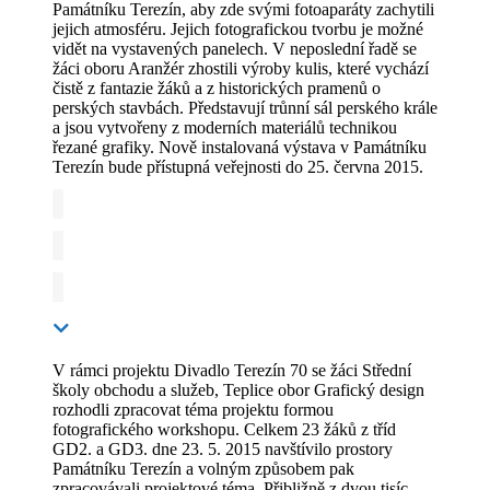
Památníku Terezín, aby zde svými fotoaparáty zachytili
jejich atmosféru. Jejich fotografickou tvorbu je možné
vidět na vystavených panelech. V neposlední řadě se
žáci oboru Aranžér zhostili výroby kulis, které vychází
čistě z fantazie žáků a z historických pramenů o
perských stavbách. Představují trůnní sál perského krále
a jsou vytvořeny z moderních materiálů technikou
řezané grafiky. Nově instalovaná výstava v Památníku
Terezín bude přístupná veřejnosti do 25. června 2015.
V rámci projektu Divadlo Terezín 70 se žáci Střední
školy obchodu a služeb, Teplice obor Grafický design
rozhodli zpracovat téma projektu formou
fotografického workshopu. Celkem 23 žáků z tříd
GD2. a GD3. dne 23. 5. 2015 navštívilo prostory
Památníku Terezín a volným způsobem pak
zpracovávali projektové téma. Přibližně z dvou tisíc