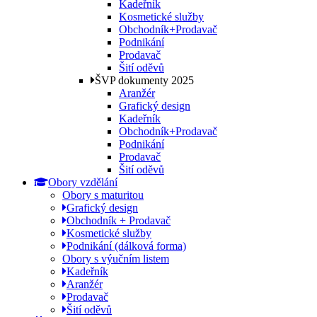
Kadeřník
Kosmetické služby
Obchodník+Prodavač
Podnikání
Prodavač
Šití oděvů
ŠVP dokumenty 2025
Aranžér
Grafický design
Kadeřník
Obchodník+Prodavač
Podnikání
Prodavač
Šití oděvů
Obory vzdělání
Obory s maturitou
Grafický design
Obchodník + Prodavač
Kosmetické služby
Podnikání (dálková forma)
Obory s výučním listem
Kadeřník
Aranžér
Prodavač
Šití oděvů