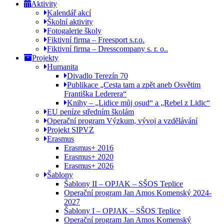
Aktivity
Kalendář akcí
Školní aktivity
Fotogalerie školy
Fiktivní firma – Freesport s.r.o.
Fiktivní firma – Dresscompany s. r. o..
Projekty
Humanita
Divadlo Terezín 70
Publikace „Cesta tam a zpět aneb Osvětim
Františka Lederera“
Knihy – „Lidice můj osud“ a „Rebel z Lidic“
EU peníze středním školám
Operační program Výzkum, vývoj a vzdělávání
Projekt SIPVZ
Erasmus
Erasmus+ 2016
Erasmus+ 2020
Erasmus+ 2026
Šablony
Šablony II – OPJAK – SŠOS Teplice
Operační program Jan Amos Komenský 2024-
2027
Šablony I – OPJAK – SŠOS Teplice
Operační program Jan Amos Komenský