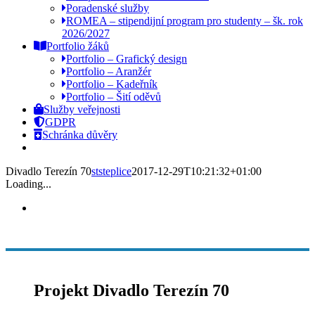
Poradenské služby
ROMEA – stipendijní program pro studenty – šk. rok
2026/2027
Portfolio žáků
Portfolio – Grafický design
Portfolio – Aranžér
Portfolio – Kadeřník
Portfolio – Šití oděvů
Služby veřejnosti
GDPR
Schránka důvěry
Divadlo Terezín 70
ststeplice
2017-12-29T10:21:32+01:00
Loading...
Projekt Divadlo Terezín 70