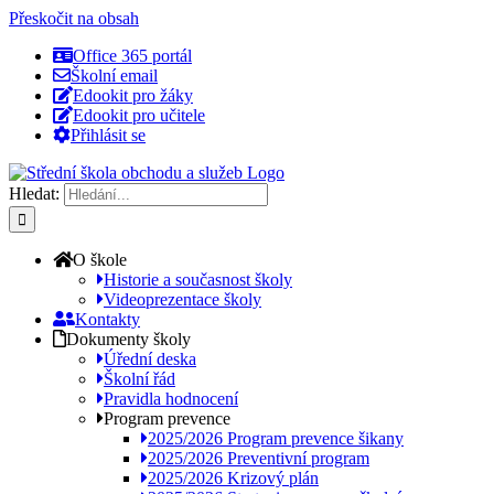
Přeskočit na obsah
Office 365 portál
Školní email
Edookit pro žáky
Edookit pro učitele
Přihlásit se
Hledat:
O škole
Historie a současnost školy
Videoprezentace školy
Kontakty
Dokumenty školy
Úřední deska
Školní řád
Pravidla hodnocení
Program prevence
2025/2026 Program prevence šikany
2025/2026 Preventivní program
2025/2026 Krizový plán