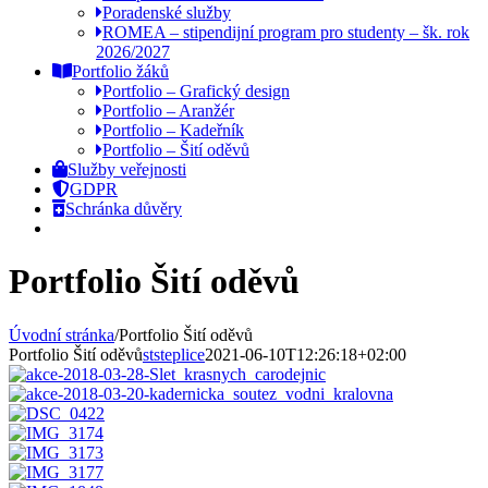
Poradenské služby
ROMEA – stipendijní program pro studenty – šk. rok
2026/2027
Portfolio žáků
Portfolio – Grafický design
Portfolio – Aranžér
Portfolio – Kadeřník
Portfolio – Šití oděvů
Služby veřejnosti
GDPR
Schránka důvěry
Portfolio Šití oděvů
Úvodní stránka
/
Portfolio Šití oděvů
Portfolio Šití oděvů
ststeplice
2021-06-10T12:26:18+02:00