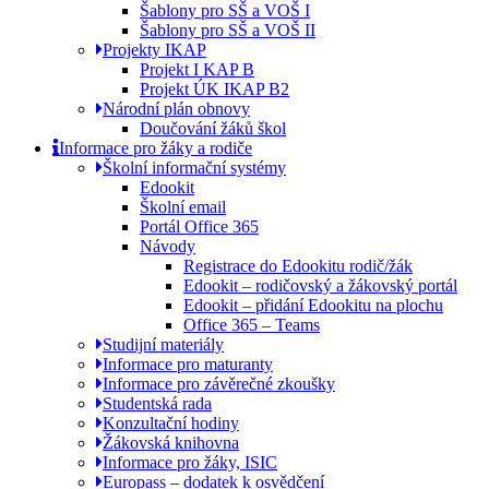
Šablony pro SŠ a VOŠ I
Šablony pro SŠ a VOŠ II
Projekty IKAP
Projekt I KAP B
Projekt ÚK IKAP B2
Národní plán obnovy
Doučování žáků škol
Informace pro žáky a rodiče
Školní informační systémy
Edookit
Školní email
Portál Office 365
Návody
Registrace do Edookitu rodič/žák
Edookit – rodičovský a žákovský portál
Edookit – přidání Edookitu na plochu
Office 365 – Teams
Studijní materiály
Informace pro maturanty
Informace pro závěrečné zkoušky
Studentská rada
Konzultační hodiny
Žákovská knihovna
Informace pro žáky, ISIC
Europass – dodatek k osvědčení