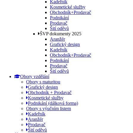
Kadeřník
Kosmetické služby
Obchodník+Prodavač
Podnikání
Prodavač
Šití oděvů
ŠVP dokumenty 2025
Aranžér
Grafický design
Kadeřník
Obchodník+Prodavač
Podnikání
Prodavač
Šití oděvů
Obory vzdělání
Obory s maturitou
Grafický design
Obchodník + Prodavač
Kosmetické služby
Podnikání (dálková forma)
Obory s výučním listem
Kadeřník
Aranžér
Prodavač
Šití oděvů