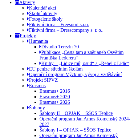
Aktivity
Kalendář akcí
Školní aktivity
Fotogalerie školy
Fiktivní firma – Freesport s.r.o.
Fiktivní firma – Dresscompany s. r. o..
Projekty
Humanita
Divadlo Terezín 70
Publikace „Cesta tam a zpět aneb Osvětim
Františka Lederera“
Knihy – „Lidice můj osud“ a „Rebel z Lidic“
EU peníze středním školám
Operační program Výzkum, vývoj a vzdělávání
Projekt SIPVZ
Erasmus
Erasmus+ 2016
Erasmus+ 2020
Erasmus+ 2026
Šablony
Šablony II – OPJAK – SŠOS Teplice
Operační program Jan Amos Komenský 2024-
2027
Šablony I – OPJAK – SŠOS Teplice
Operační program Jan Amos Komenský