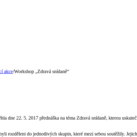
í akce
/
Workshop „Zdravá snídaně“
hla dne 22. 5. 2017 přednáška na téma Zdravá snídaně, kterou uskuteč
 byli rozděleni do jednotlivých skupin, které mezi sebou soutěžily. Jej