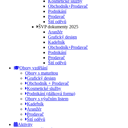
Kosmetické služby
Obchodník+Prodavač
Podnikání
Prodavač
Šití oděvů
ŠVP dokumenty 2025
Aranžér
Grafický design
Kadeřník
Obchodník+Prodavač
Podnikání
Prodavač
Šití oděvů
Obory vzdělání
Obory s maturitou
Grafický design
Obchodník + Prodavač
Kosmetické služby
Podnikání (dálková forma)
Obory s výučním listem
Kadeřník
Aranžér
Prodavač
Šití oděvů
Aktivity