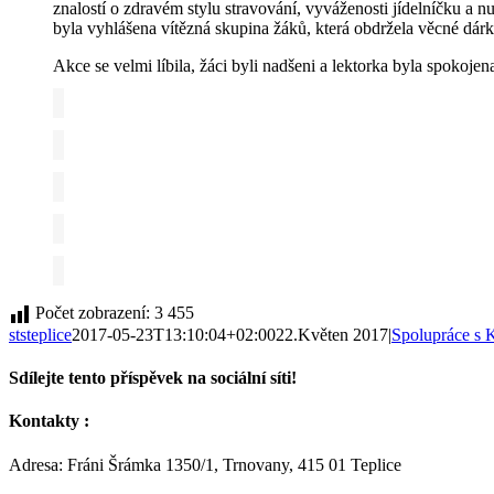
znalostí o zdravém stylu stravování, vyváženosti jídelníčku a 
byla vyhlášena vítězná skupina žáků, která obdržela věcné dár
Akce se velmi líbila, žáci byli nadšeni a lektorka byla spokoje
Počet zobrazení:
3 455
ststeplice
2017-05-23T13:10:04+02:00
22.Květen 2017
|
Spolupráce s 
Sdílejte tento příspěvek na sociální síti!
Facebook
Twitter
Reddit
LinkedIn
Tumblr
Pinterest
Vk
E-
Kontakty :
mail
Adresa: Fráni Šrámka 1350/1, Trnovany, 415 01 Teplice