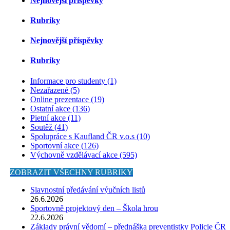
Nejnovější příspěvky
Rubriky
Nejnovější příspěvky
Rubriky
Informace pro studenty (1)
Nezařazené (5)
Online prezentace (19)
Ostatní akce (136)
Pietní akce (11)
Soutěž (41)
Spolupráce s Kaufland ČR v.o.s (10)
Sportovní akce (126)
Výchovně vzdělávací akce (595)
ZOBRAZIT VŠECHNY RUBRIKY
Slavnostní předávání výučních listů
26.6.2026
Sportovně projektový den – Škola hrou
22.6.2026
Základy právní vědomí – přednáška preventistky Policie ČR