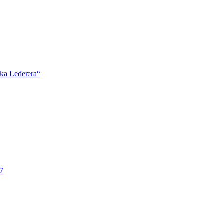
ška Lederera“
7