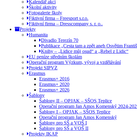
Kalendář akcí
Školní aktivity
Fotogalerie školy
Fiktivní firma – Freesport s.r.o.
Fiktivní firma – Dresscompany s. r. o..
Projekty
Humanita
Divadlo Terezín 70
Publikace „Cesta tam a zpět aneb Osvětim Franti
Knihy – „Lidice můj osud“ a „Rebel z Lidic“
EU peníze středním školám
Operační program Výzkum, vývoj a vzdělávání
Projekt SIPVZ
Erasmus
Erasmus+ 2016
Erasmus+ 2020
Erasmus+ 2026
Šablony
Šablony II – OPJAK – SŠOS Teplice
Operační program Jan Amos Komenský 2024-202
Šablony I – OPJAK – SŠOS Teplice
Operační program Jan Amos Komenský
Šablony pro SŠ a VOŠ I
Šablony pro SŠ a VOŠ II
Projekty IKAP