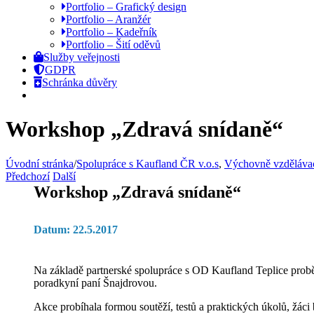
Portfolio – Grafický design
Portfolio – Aranžér
Portfolio – Kadeřník
Portfolio – Šití oděvů
Služby veřejnosti
GDPR
Schránka důvěry
Workshop „Zdravá snídaně“
Úvodní stránka
/
Spolupráce s Kaufland ČR v.o.s
,
Výchovně vzdělávac
Předchozí
Další
Workshop „Zdravá snídaně“
Datum: 22.5.2017
Na základě partnerské spolupráce s OD Kaufland Teplice probě
poradkyní paní Šnajdrovou.
Akce probíhala formou soutěží, testů a praktických úkolů, žáci