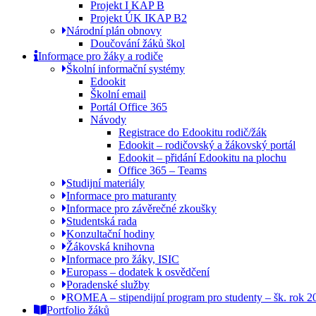
Projekt I KAP B
Projekt ÚK IKAP B2
Národní plán obnovy
Doučování žáků škol
Informace pro žáky a rodiče
Školní informační systémy
Edookit
Školní email
Portál Office 365
Návody
Registrace do Edookitu rodič/žák
Edookit – rodičovský a žákovský portál
Edookit – přidání Edookitu na plochu
Office 365 – Teams
Studijní materiály
Informace pro maturanty
Informace pro závěrečné zkoušky
Studentská rada
Konzultační hodiny
Žákovská knihovna
Informace pro žáky, ISIC
Europass – dodatek k osvědčení
Poradenské služby
ROMEA – stipendijní program pro studenty – šk. rok 
Portfolio žáků