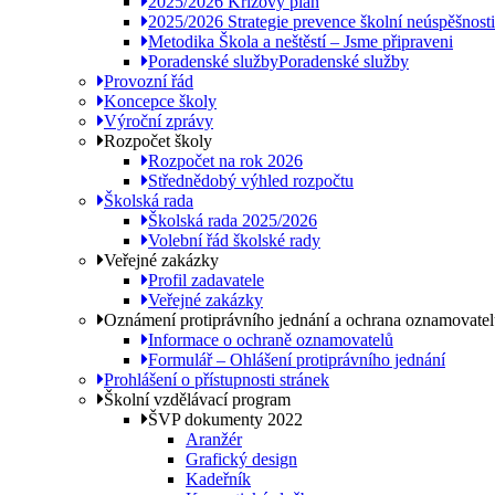
2025/2026 Krizový plán
2025/2026 Strategie prevence školní neúspěšnosti
Metodika Škola a neštěstí – Jsme připraveni
Poradenské služby
Poradenské služby
Provozní řád
Koncepce školy
Výroční zprávy
Rozpočet školy
Rozpočet na rok 2026
Střednědobý výhled rozpočtu
Školská rada
Školská rada 2025/2026
Volební řád školské rady
Veřejné zakázky
Profil zadavatele
Veřejné zakázky
Oznámení protiprávního jednání a ochrana oznamovate
Informace o ochraně oznamovatelů
Formulář – Ohlášení protiprávního jednání
Prohlášení o přístupnosti stránek
Školní vzdělávací program
ŠVP dokumenty 2022
Aranžér
Grafický design
Kadeřník