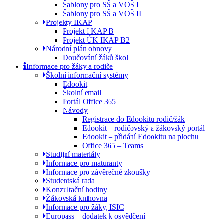
Šablony pro SŠ a VOŠ I
Šablony pro SŠ a VOŠ II
Projekty IKAP
Projekt I KAP B
Projekt ÚK IKAP B2
Národní plán obnovy
Doučování žáků škol
Informace pro žáky a rodiče
Školní informační systémy
Edookit
Školní email
Portál Office 365
Návody
Registrace do Edookitu rodič/žák
Edookit – rodičovský a žákovský portál
Edookit – přidání Edookitu na plochu
Office 365 – Teams
Studijní materiály
Informace pro maturanty
Informace pro závěrečné zkoušky
Studentská rada
Konzultační hodiny
Žákovská knihovna
Informace pro žáky, ISIC
Europass – dodatek k osvědčení