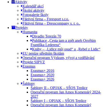
Aktivity
Kalendář akcí
Školní aktivity
Fotogalerie školy
Fiktivní firma – Freesport s.r.o.
Fiktivní firma – Dresscompany s. r. o..
Projekty
Humanita
Divadlo Terezín 70
Publikace „Cesta tam a zpět aneb Osvětim
Františka Lederera“
Knihy – „Lidice můj osud“ a „Rebel z Lidic“
EU peníze středním školám
Operační program Výzkum, vývoj a vzdělávání
Projekt SIPVZ
Erasmus
Erasmus+ 2016
Erasmus+ 2020
Erasmus+ 2026
Šablony
Šablony II – OPJAK – SŠOS Teplice
Operační program Jan Amos Komenský 2024-
2027
Šablony I – OPJAK – SŠOS Teplice
Operační program Jan Amos Komenský