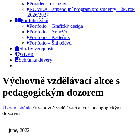
Poradenské služby
ROMEA – stipendijní program pro studenty – šk. rok
2026/2027
Portfolio žáků
Portfolio – Grafický design
Portfolio – Aranžér
Portfolio – Kadeřník
Portfolio – Šití oděvů
Služby veřejnosti
GDPR
Schránka důvěry
Výchovně vzdělávací akce s
pedagogickým dozorem
Úvodní stránka
/
Výchovně vzdělávací akce s pedagogickým
dozorem
june, 2022