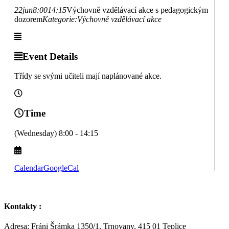
22
jun
8:00
14:15
Výchovně vzdělávací akce s pedagogickým
dozorem
Kategorie:
Výchovně vzdělávací akce
Event Details
Třídy se svými učiteli mají naplánované akce.
Time
(Wednesday) 8:00 - 14:15
Calendar
GoogleCal
Kontakty :
Adresa: Fráni Šrámka 1350/1, Trnovany, 415 01 Teplice