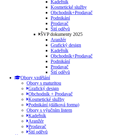
Kadeřník
Kosmetické služby
Obchodník+Prodavač
Podnikání
Prodavač
Šití oděvů
ŠVP dokumenty 2025
Aranžér
Grafický design
Kadeřník
Obchodník+Prodavač
Podnikání
Prodavač
Šití oděvů
Obory vzdělání
Obory s maturitou
Grafický design
Obchodník + Prodavač
Kosmetické služby
Podnikání (dálková forma)
Obory s výučním listem
Kadeřník
Aranžér
Prodavač
Šití oděvů