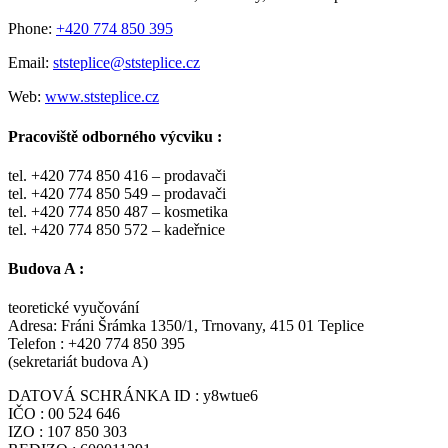
Phone:
+420 774 850 395
Email:
ststeplice@ststeplice.cz
Web:
www.ststeplice.cz
Pracoviště odborného výcviku :
tel. +420 774 850 416 – prodavači
tel. +420 774 850 549 – prodavači
tel. +420 774 850 487 – kosmetika
tel. +420 774 850 572 – kadeřnice
Budova A :
teoretické vyučování
Adresa: Fráni Šrámka 1350/1, Trnovany, 415 01 Teplice
Telefon : +420 774 850 395
(sekretariát budova A)
DATOVÁ SCHRÁNKA ID : y8wtue6
IČO : 00 524 646
IZO : 107 850 303