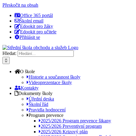
Přeskočit na obsah
Office 365 portál
Školní email
Edookit pro žáky
Edookit pro učitele
Přihlásit se
Hledat:
O škole
Historie a současnost školy
Videoprezentace školy
Kontakty
Dokumenty školy
Úřední deska
Školní řád
Pravidla hodnocení
Program prevence
2025/2026 Program prevence šikany
2025/2026 Preventivní program
2025/2026 Krizový plán