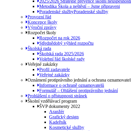
2025/2026 Strategie prevence školní neúspěšnosti
Metodika Škola a neštěstí – Jsme připraveni
Poradenské služby
Poradenské služby
Provozní řád
Koncepce školy
Výroční zprávy
Rozpočet školy
Rozpočet na rok 2026
Střednědobý výhled rozpočtu
Školská rada
Školská rada 2025/2026
Volební řád školské rady
Veřejné zakázky
Profil zadavatele
Veřejné zakázky
Oznámení protiprávního jednání a ochrana oznamovate
Informace o ochraně oznamovatelů
Formulář – Ohlášení protiprávního jednání
Prohlášení o přístupnosti stránek
Školní vzdělávací program
ŠVP dokumenty 2022
Aranžér
Grafický design
Kadeřník
Kosmetické služby