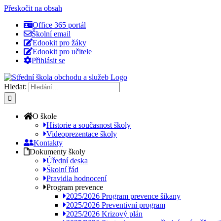
Přeskočit na obsah
Office 365 portál
Školní email
Edookit pro žáky
Edookit pro učitele
Přihlásit se
Hledat:
O škole
Historie a současnost školy
Videoprezentace školy
Kontakty
Dokumenty školy
Úřední deska
Školní řád
Pravidla hodnocení
Program prevence
2025/2026 Program prevence šikany
2025/2026 Preventivní program
2025/2026 Krizový plán