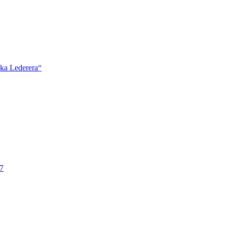
ška Lederera“
7