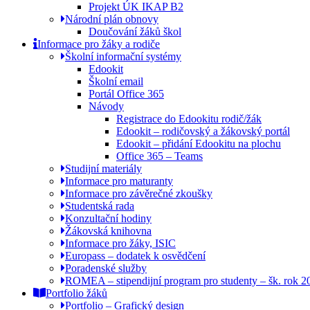
Projekt ÚK IKAP B2
Národní plán obnovy
Doučování žáků škol
Informace pro žáky a rodiče
Školní informační systémy
Edookit
Školní email
Portál Office 365
Návody
Registrace do Edookitu rodič/žák
Edookit – rodičovský a žákovský portál
Edookit – přidání Edookitu na plochu
Office 365 – Teams
Studijní materiály
Informace pro maturanty
Informace pro závěrečné zkoušky
Studentská rada
Konzultační hodiny
Žákovská knihovna
Informace pro žáky, ISIC
Europass – dodatek k osvědčení
Poradenské služby
ROMEA – stipendijní program pro studenty – šk. rok 
Portfolio žáků
Portfolio – Grafický design