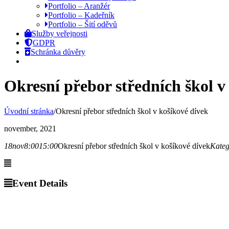
Portfolio – Aranžér
Portfolio – Kadeřník
Portfolio – Šití oděvů
Služby veřejnosti
GDPR
Schránka důvěry
Okresní přebor středních škol v
Úvodní stránka
/
Okresní přebor středních škol v košíkové dívek
november, 2021
18
nov
8:00
15:00
Okresní přebor středních škol v košíkové dívek
Kateg
Event Details