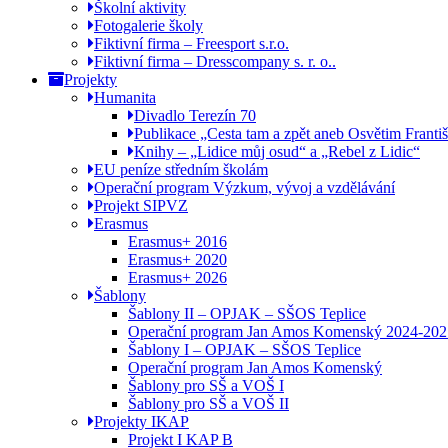
Školní aktivity
Fotogalerie školy
Fiktivní firma – Freesport s.r.o.
Fiktivní firma – Dresscompany s. r. o..
Projekty
Humanita
Divadlo Terezín 70
Publikace „Cesta tam a zpět aneb Osvětim Franti
Knihy – „Lidice můj osud“ a „Rebel z Lidic“
EU peníze středním školám
Operační program Výzkum, vývoj a vzdělávání
Projekt SIPVZ
Erasmus
Erasmus+ 2016
Erasmus+ 2020
Erasmus+ 2026
Šablony
Šablony II – OPJAK – SŠOS Teplice
Operační program Jan Amos Komenský 2024-202
Šablony I – OPJAK – SŠOS Teplice
Operační program Jan Amos Komenský
Šablony pro SŠ a VOŠ I
Šablony pro SŠ a VOŠ II
Projekty IKAP
Projekt I KAP B