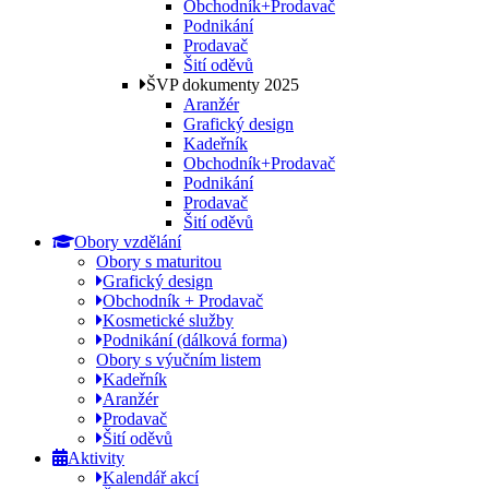
Obchodník+Prodavač
Podnikání
Prodavač
Šití oděvů
ŠVP dokumenty 2025
Aranžér
Grafický design
Kadeřník
Obchodník+Prodavač
Podnikání
Prodavač
Šití oděvů
Obory vzdělání
Obory s maturitou
Grafický design
Obchodník + Prodavač
Kosmetické služby
Podnikání (dálková forma)
Obory s výučním listem
Kadeřník
Aranžér
Prodavač
Šití oděvů
Aktivity
Kalendář akcí