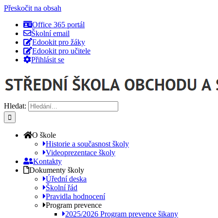
Přeskočit na obsah
Office 365 portál
Školní email
Edookit pro žáky
Edookit pro učitele
Přihlásit se
Hledat:
O škole
Historie a současnost školy
Videoprezentace školy
Kontakty
Dokumenty školy
Úřední deska
Školní řád
Pravidla hodnocení
Program prevence
2025/2026 Program prevence šikany