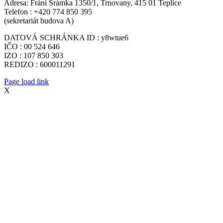
Adresa: Fráni Šrámka 1350/1, Trnovany, 415 01 Teplice
Telefon : +420 774 850 395
(sekretariát budova A)
DATOVÁ SCHRÁNKA ID : y8wtue6
IČO : 00 524 646
IZO : 107 850 303
REDIZO : 600011291
Page load link
X