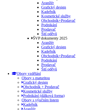
Aranžér
Grafický design
Kadeřník
Kosmetické služby
Obchodník+Prodavač
Podnikání
Prodavač
Šití oděvů
ŠVP dokumenty 2025
Aranžér
Grafický design
Kadeřník
Obchodník+Prodavač
Podnikání
Prodavač
Šití oděvů
Obory vzdělání
Obory s maturitou
Grafický design
Obchodník + Prodavač
Kosmetické služby
Podnikání (dálková forma)
Obory s výučním listem
Kadeřník
Aranžér