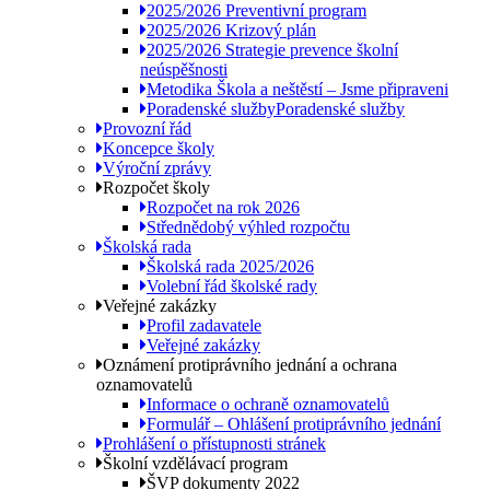
2025/2026 Preventivní program
2025/2026 Krizový plán
2025/2026 Strategie prevence školní
neúspěšnosti
Metodika Škola a neštěstí – Jsme připraveni
Poradenské služby
Poradenské služby
Provozní řád
Koncepce školy
Výroční zprávy
Rozpočet školy
Rozpočet na rok 2026
Střednědobý výhled rozpočtu
Školská rada
Školská rada 2025/2026
Volební řád školské rady
Veřejné zakázky
Profil zadavatele
Veřejné zakázky
Oznámení protiprávního jednání a ochrana
oznamovatelů
Informace o ochraně oznamovatelů
Formulář – Ohlášení protiprávního jednání
Prohlášení o přístupnosti stránek
Školní vzdělávací program
ŠVP dokumenty 2022