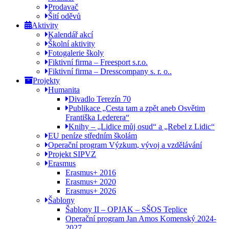
Prodavač
Šití oděvů
Aktivity
Kalendář akcí
Školní aktivity
Fotogalerie školy
Fiktivní firma – Freesport s.r.o.
Fiktivní firma – Dresscompany s. r. o..
Projekty
Humanita
Divadlo Terezín 70
Publikace „Cesta tam a zpět aneb Osvětim
Františka Lederera“
Knihy – „Lidice můj osud“ a „Rebel z Lidic“
EU peníze středním školám
Operační program Výzkum, vývoj a vzdělávání
Projekt SIPVZ
Erasmus
Erasmus+ 2016
Erasmus+ 2020
Erasmus+ 2026
Šablony
Šablony II – OPJAK – SŠOS Teplice
Operační program Jan Amos Komenský 2024-
2027