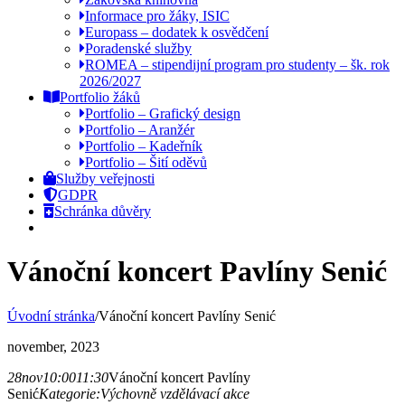
Informace pro žáky, ISIC
Europass – dodatek k osvědčení
Poradenské služby
ROMEA – stipendijní program pro studenty – šk. rok
2026/2027
Portfolio žáků
Portfolio – Grafický design
Portfolio – Aranžér
Portfolio – Kadeřník
Portfolio – Šití oděvů
Služby veřejnosti
GDPR
Schránka důvěry
Vánoční koncert Pavlíny Senić
Úvodní stránka
/
Vánoční koncert Pavlíny Senić
november, 2023
28
nov
10:00
11:30
Vánoční koncert Pavlíny
Senić
Kategorie:
Výchovně vzdělávací akce