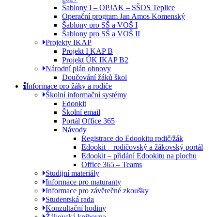
Šablony I – OPJAK – SŠOS Teplice
Operační program Jan Amos Komenský
Šablony pro SŠ a VOŠ I
Šablony pro SŠ a VOŠ II
Projekty IKAP
Projekt I KAP B
Projekt ÚK IKAP B2
Národní plán obnovy
Doučování žáků škol
Informace pro žáky a rodiče
Školní informační systémy
Edookit
Školní email
Portál Office 365
Návody
Registrace do Edookitu rodič/žák
Edookit – rodičovský a žákovský portál
Edookit – přidání Edookitu na plochu
Office 365 – Teams
Studijní materiály
Informace pro maturanty
Informace pro závěrečné zkoušky
Studentská rada
Konzultační hodiny
Žákovská knihovna