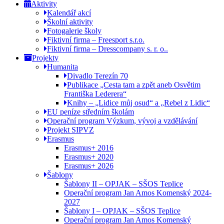
Aktivity
Kalendář akcí
Školní aktivity
Fotogalerie školy
Fiktivní firma – Freesport s.r.o.
Fiktivní firma – Dresscompany s. r. o..
Projekty
Humanita
Divadlo Terezín 70
Publikace „Cesta tam a zpět aneb Osvětim
Františka Lederera“
Knihy – „Lidice můj osud“ a „Rebel z Lidic“
EU peníze středním školám
Operační program Výzkum, vývoj a vzdělávání
Projekt SIPVZ
Erasmus
Erasmus+ 2016
Erasmus+ 2020
Erasmus+ 2026
Šablony
Šablony II – OPJAK – SŠOS Teplice
Operační program Jan Amos Komenský 2024-
2027
Šablony I – OPJAK – SŠOS Teplice
Operační program Jan Amos Komenský