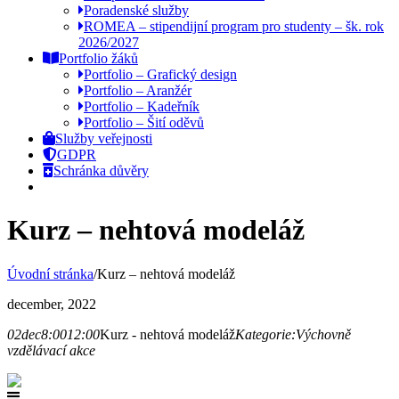
Poradenské služby
ROMEA – stipendijní program pro studenty – šk. rok
2026/2027
Portfolio žáků
Portfolio – Grafický design
Portfolio – Aranžér
Portfolio – Kadeřník
Portfolio – Šití oděvů
Služby veřejnosti
GDPR
Schránka důvěry
Kurz – nehtová modeláž
Úvodní stránka
/
Kurz – nehtová modeláž
december, 2022
02
dec
8:00
12:00
Kurz - nehtová modeláž
Kategorie:
Výchovně
vzdělávací akce