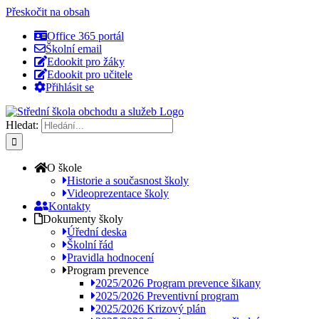
Přeskočit na obsah
Office 365 portál
Školní email
Edookit pro žáky
Edookit pro učitele
Přihlásit se
Hledat:
O škole
Historie a současnost školy
Videoprezentace školy
Kontakty
Dokumenty školy
Úřední deska
Školní řád
Pravidla hodnocení
Program prevence
2025/2026 Program prevence šikany
2025/2026 Preventivní program
2025/2026 Krizový plán