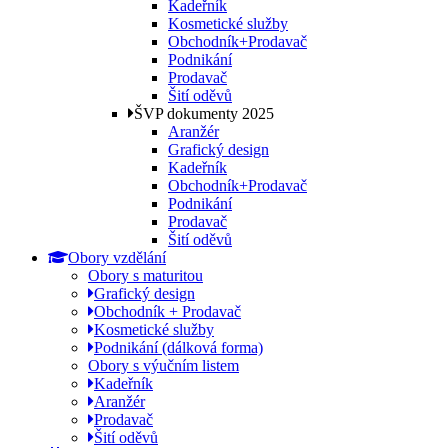
Kadeřník
Kosmetické služby
Obchodník+Prodavač
Podnikání
Prodavač
Šití oděvů
ŠVP dokumenty 2025
Aranžér
Grafický design
Kadeřník
Obchodník+Prodavač
Podnikání
Prodavač
Šití oděvů
Obory vzdělání
Obory s maturitou
Grafický design
Obchodník + Prodavač
Kosmetické služby
Podnikání (dálková forma)
Obory s výučním listem
Kadeřník
Aranžér
Prodavač
Šití oděvů