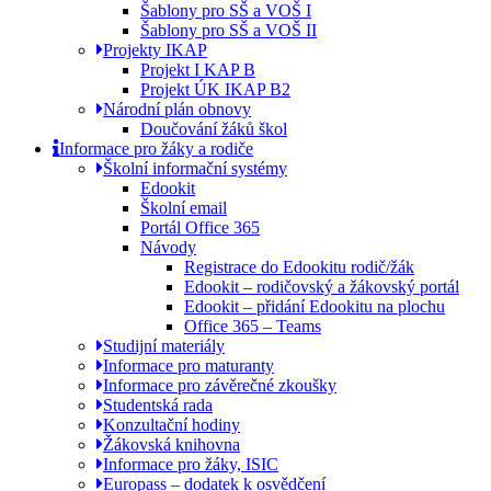
Šablony pro SŠ a VOŠ I
Šablony pro SŠ a VOŠ II
Projekty IKAP
Projekt I KAP B
Projekt ÚK IKAP B2
Národní plán obnovy
Doučování žáků škol
Informace pro žáky a rodiče
Školní informační systémy
Edookit
Školní email
Portál Office 365
Návody
Registrace do Edookitu rodič/žák
Edookit – rodičovský a žákovský portál
Edookit – přidání Edookitu na plochu
Office 365 – Teams
Studijní materiály
Informace pro maturanty
Informace pro závěrečné zkoušky
Studentská rada
Konzultační hodiny
Žákovská knihovna
Informace pro žáky, ISIC
Europass – dodatek k osvědčení