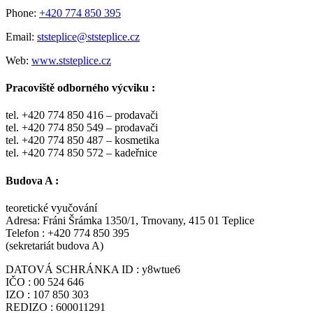
Phone:
+420 774 850 395
Email:
ststeplice@ststeplice.cz
Web:
www.ststeplice.cz
Pracoviště odborného výcviku :
tel. +420 774 850 416 – prodavači
tel. +420 774 850 549 – prodavači
tel. +420 774 850 487 – kosmetika
tel. +420 774 850 572 – kadeřnice
Budova A :
teoretické vyučování
Adresa: Fráni Šrámka 1350/1, Trnovany, 415 01 Teplice
Telefon : +420 774 850 395
(sekretariát budova A)
DATOVÁ SCHRÁNKA ID : y8wtue6
IČO : 00 524 646
IZO : 107 850 303
REDIZO : 600011291