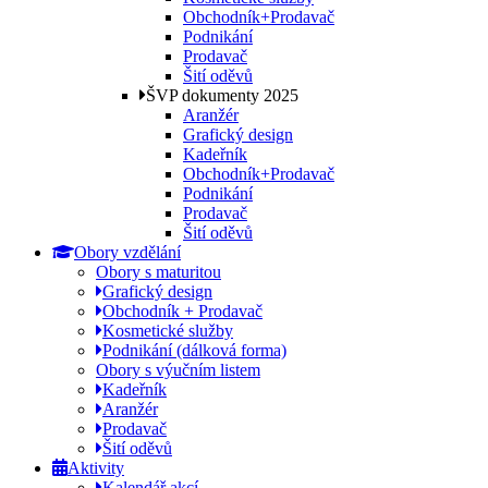
Obchodník+Prodavač
Podnikání
Prodavač
Šití oděvů
ŠVP dokumenty 2025
Aranžér
Grafický design
Kadeřník
Obchodník+Prodavač
Podnikání
Prodavač
Šití oděvů
Obory vzdělání
Obory s maturitou
Grafický design
Obchodník + Prodavač
Kosmetické služby
Podnikání (dálková forma)
Obory s výučním listem
Kadeřník
Aranžér
Prodavač
Šití oděvů
Aktivity
Kalendář akcí