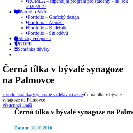
ROMEA – stipendijní program pro studenty – šk. rok
2026/2027
Portfolio žáků
Portfolio – Grafický design
Portfolio – Aranžér
Portfolio – Kadeřník
Portfolio – Šití oděvů
Služby veřejnosti
GDPR
Schránka důvěry
Černá tílka v bývalé synagoze
na Palmovce
Úvodní stránka
/
Výchovně vzdělávací akce
/
Černá tílka v bývalé
synagoze na Palmovce
Předchozí
Další
Černá tílka v bývalé synagoze na Palm
Datum: 18.10.2016