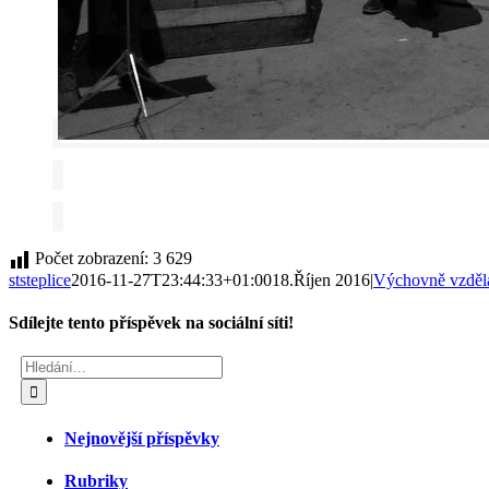
Počet zobrazení:
3 629
ststeplice
2016-11-27T23:44:33+01:00
18.Říjen 2016
|
Výchovně vzděl
Sdílejte tento příspěvek na sociální síti!
Facebook
Twitter
Reddit
LinkedIn
Tumblr
Pinterest
Vk
E-
Hledat:
mail
Nejnovější příspěvky
Rubriky