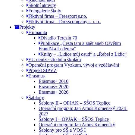
Školní aktivity
Fotogalerie školy
Fiktivní firma – Freesport s.r.o.
Fiktivní firma – Dresscompany s. r. o..
Projekty
Humanita
Divadlo Terezín 70
Publikace „Cesta tam a zpět aneb Osvětim
Františka Lederera“
Knihy – „Lidice můj osud“ a „Rebel z Lidic“
EU peníze středním školám
Operační program Výzkum, vývoj a vzdělávání
Projekt SIPVZ
Erasmus
Erasmus+ 2016
Erasmus+ 2020
Erasmus+ 2026
Šablony
Šablony II – OPJAK – SŠOS Teplice
Operační program Jan Amos Komenský 2024-
2027
Šablony I – OPJAK – SŠOS Teplice
Operační program Jan Amos Komenský
Šablony pro SŠ a VOŠ I