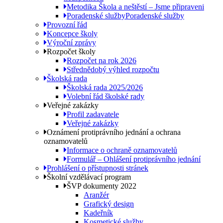
Metodika Škola a neštěstí – Jsme připraveni
Poradenské služby
Poradenské služby
Provozní řád
Koncepce školy
Výroční zprávy
Rozpočet školy
Rozpočet na rok 2026
Střednědobý výhled rozpočtu
Školská rada
Školská rada 2025/2026
Volební řád školské rady
Veřejné zakázky
Profil zadavatele
Veřejné zakázky
Oznámení protiprávního jednání a ochrana
oznamovatelů
Informace o ochraně oznamovatelů
Formulář – Ohlášení protiprávního jednání
Prohlášení o přístupnosti stránek
Školní vzdělávací program
ŠVP dokumenty 2022
Aranžér
Grafický design
Kadeřník
Kosmetické služby