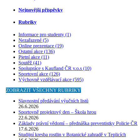
Nejnovější příspěvky
Rubriky
Informace pro studenty (1)
Nezařazené (5)
Online prezentace (19)
Ostatní akce (136)
Pietní akce (11)
Soutěž (41)
Spolupráce s Kaufland ČR v.o.s (10)
Sportovní akce (126)
Výchovně vzdělávací akce (595)
ZOBRAZIT VŠECHNY RUBRIKY
Slavnostní předávání výučních listů
26.6.2026
Sportovně projektový den – Škola hrou
22.6.2026
Základy právní vědomí – přednáška preventistky Policie ČR
17.6.2026
Studijní kresba rostlin v Botanické zahradě v Teplicích