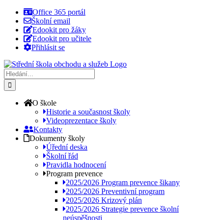
Přeskočit
Office 365 portál
na
Školní email
obsah
Edookit pro žáky
Edookit pro učitele
Přihlásit se
Hledat:
O škole
Historie a současnost školy
Videoprezentace školy
Kontakty
Dokumenty školy
Úřední deska
Školní řád
Pravidla hodnocení
Program prevence
2025/2026 Program prevence šikany
2025/2026 Preventivní program
2025/2026 Krizový plán
2025/2026 Strategie prevence školní
neúspěšnosti