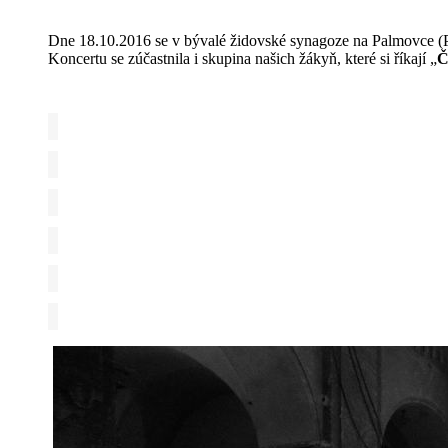
Dne 18.10.2016 se v bývalé židovské synagoze na Palmovce (Pr
Koncertu se zúčastnila i skupina našich žákyň, které si říkají „
Č