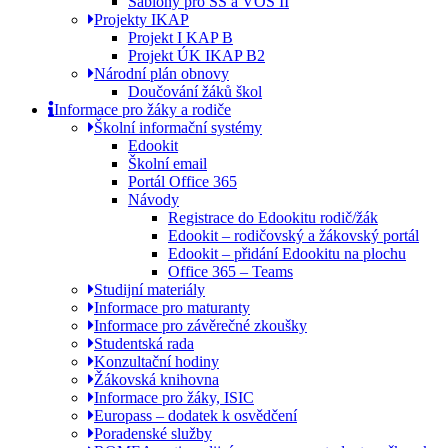
Šablony pro SŠ a VOŠ II
Projekty IKAP
Projekt I KAP B
Projekt ÚK IKAP B2
Národní plán obnovy
Doučování žáků škol
Informace pro žáky a rodiče
Školní informační systémy
Edookit
Školní email
Portál Office 365
Návody
Registrace do Edookitu rodič/žák
Edookit – rodičovský a žákovský portál
Edookit – přidání Edookitu na plochu
Office 365 – Teams
Studijní materiály
Informace pro maturanty
Informace pro závěrečné zkoušky
Studentská rada
Konzultační hodiny
Žákovská knihovna
Informace pro žáky, ISIC
Europass – dodatek k osvědčení
Poradenské služby