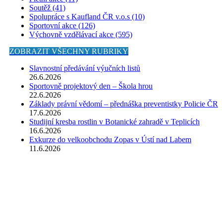
Soutěž (41)
Spolupráce s Kaufland ČR v.o.s (10)
Sportovní akce (126)
Výchovně vzdělávací akce (595)
ZOBRAZIT VŠECHNY RUBRIKY
Slavnostní předávání výučních listů
26.6.2026
Sportovně projektový den – Škola hrou
22.6.2026
Základy právní vědomí – přednáška preventistky Policie ČR
17.6.2026
Studijní kresba rostlin v Botanické zahradě v Teplicích
16.6.2026
Exkurze do velkoobchodu Zopas v Ústí nad Labem
11.6.2026