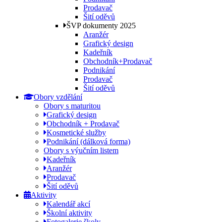
Prodavač
Šití oděvů
ŠVP dokumenty 2025
Aranžér
Grafický design
Kadeřník
Obchodník+Prodavač
Podnikání
Prodavač
Šití oděvů
Obory vzdělání
Obory s maturitou
Grafický design
Obchodník + Prodavač
Kosmetické služby
Podnikání (dálková forma)
Obory s výučním listem
Kadeřník
Aranžér
Prodavač
Šití oděvů
Aktivity
Kalendář akcí
Školní aktivity
Fotogalerie školy