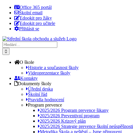
Přeskočit
Office 365 portál
na
Školní email
obsah
Edookit pro žáky
Edookit pro učitele
Přihlásit se
Hledat:
O škole
Historie a současnost školy
Videoprezentace školy
Kontakty
Dokumenty školy
Úřední deska
Školní řád
Pravidla hodnocení
Program prevence
2025/2026 Program prevence šikany
2025/2026 Preventivní program
2025/2026 Krizový plán
2025/2026 Strategie prevence školní neúspěšnosti
Metodika Škola a neštěstí – Jsme připraveni