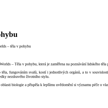
ohybu
lds – těla v pohybu
Worlds – Těla v pohybu
, která je zaměřena na poznávání lidského těla
ěla, fungováním svalů, kostí i jednotlivých orgánů, a to v souvislos
edky nezdravého životního stylu.
z oblasti biologie a přispěla k lepšímu uvědomění si významu péče o vlas