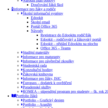
Národní plán obnovy
Doučování žáků škol
Informace pro žáky a rodiče
Školní informační systémy
Edookit
Školní email
Portál Office 365
Návody
Registrace do Edookitu rodič/žák
Edookit – rodičovský a žákovský portál
Edookit – přidání Edookitu na plochu
Office 365 – Teams
Studijní materiály
Informace pro maturanty
Informace pro závěrečné zkoušky
Studentská rada
Konzultační hodiny
Žákovská knihovna
Informace pro žáky, ISIC
Europass – dodatek k osvědčení
Poradenské služby
ROMEA – stipendijní program pro studenty – šk. rok 
Portfolio žáků
Portfolio – Grafický design
Portfolio – Aranžér