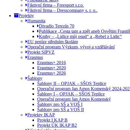
Fiktivní firma – Freesport s.r.o.
Fiktivní firma – Dresscompany s. r. o..
Projekty
Humanita
Divadlo Terezín 70
Publikace „Cesta tam a zpět aneb Osvětim Franti
Knihy – „Lidice můj osud“ a „Rebel z Lidic“
EU peníze středním školám
Operační program Výzkum, vývoj a vzdělávání
Projekt SIPVZ
Erasmus
Erasmus+ 2016
Erasmus+ 2020
Erasmus+ 2026
Šablony
Šablony II – OPJAK – SŠOS Teplice
Operační program Jan Amos Komenský 2024-202
Šablony I – OPJAK – SŠOS Teplice
Operační program Jan Amos Komenský
Šablony pro SŠ a VOŠ I
Šablony pro SŠ a VOŠ II
Projekty IKAP
Projekt I KAP B
Projekt ÚK IKAP B2