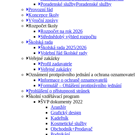
Poradenské služby
Poradenské služby
Provozní řád
Koncepce školy
Výroční zprávy
Rozpočet školy
Rozpočet na rok 2026
Střednědobý výhled rozpočtu
Školská rada
Školská rada 2025/2026
Volební řád školské rady
Veřejné zakázky
Profil zadavatele
Veřejné zakázky
Oznámení protiprávního jednání a ochrana oznamovate
Informace o ochraně oznamovatelů
Formulář – Ohlášení protiprávního jednání
Prohlášení o přístupnosti stránek
Školní vzdělávací program
ŠVP dokumenty 2022
Aranžér
Grafický design
Kadeřník
Kosmetické služby
Obchodník+Prodavač
Podnikání