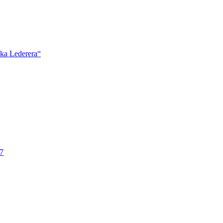
ška Lederera“
7