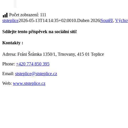
Počet zobrazení:
111
ststeplice
2026-05-13T14:14:35+02:00
10.Duben 2026
|
Soutěž
,
Výchov
Sdílejte tento příspěvek na sociální síti!
Facebook
Twitter
Reddit
LinkedIn
Tumblr
Pinterest
Vk
E-
Kontakty :
mail
Adresa: Fráni Šrámka 1350/1, Trnovany, 415 01 Teplice
Phone:
+420 774 850 395
Email:
ststeplice@ststeplice.cz
Web:
www.ststeplice.cz