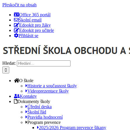
Přeskočit na obsah
Office 365 portál
Školní email
Edookit pro žáky
Edookit pro učitele
Přihlásit se
Hledat:
O škole
Historie a současnost školy
Videoprezentace školy
Kontakty
Dokumenty školy
Úřední deska
Školní řád
Pravidla hodnocení
Program prevence
2025/2026 Program prevence šikany