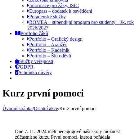
Informace pro žáky, ISIC
Europass – dodatek k osvědčení
Poradenské služby
ROMEA – stipendijní program pro studenty – šk. rok
2026/2027
Portfolio žáků
Portfolio – Grafický design
Portfolio – Aranžér
Portfolio – Kadeřník
Portfolio – Šití oděvů
Služby veřejnosti
GDPR
Schránka důvěry
Kurz první pomoci
Úvodní stránka
/
Ostatní akce
/
Kurz první pomoci
Dne 7. 11. 2024 měli pedagogové naší školy možnost
zúčastnit se kurzu První pomoci, kterou pořádala