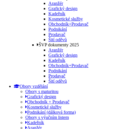
Aranžér
Grafický design
Kadeřník
Kosmetické služby
Obchodník+Prodavač
Podnikání
Prodavač
Šití oděvů
ŠVP dokumenty 2025
Aranžér
Grafický design
Kadeřník
Obchodník+Prodavač
Podnikání
Prodavač
Šití oděvů
Obory vzdělání
Obory s maturitou
Grafický design
Obchodník + Prodavač
Kosmetické služby
Podnikání (dálková forma)
Obory s výučním listem
Kadeřník
Aranžér