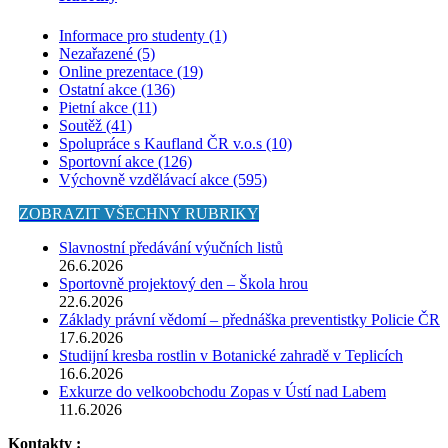
Informace pro studenty (1)
Nezařazené (5)
Online prezentace (19)
Ostatní akce (136)
Pietní akce (11)
Soutěž (41)
Spolupráce s Kaufland ČR v.o.s (10)
Sportovní akce (126)
Výchovně vzdělávací akce (595)
ZOBRAZIT VŠECHNY RUBRIKY
Slavnostní předávání výučních listů
26.6.2026
Sportovně projektový den – Škola hrou
22.6.2026
Základy právní vědomí – přednáška preventistky Policie ČR
17.6.2026
Studijní kresba rostlin v Botanické zahradě v Teplicích
16.6.2026
Exkurze do velkoobchodu Zopas v Ústí nad Labem
11.6.2026
Kontakty :