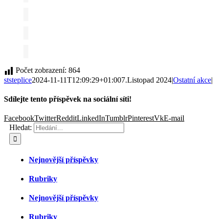
Počet zobrazení:
864
ststeplice
2024-11-11T12:09:29+01:00
7.Listopad 2024
|
Ostatní akce
|
Sdílejte tento příspěvek na sociální síti!
Facebook
Twitter
Reddit
LinkedIn
Tumblr
Pinterest
Vk
E-mail
Hledat:
Nejnovější příspěvky
Rubriky
Nejnovější příspěvky
Rubriky