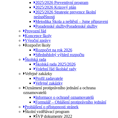
2025/2026 Preventivní program
2025/2026 Krizový plán
2025/2026 Strategie prevence školní
neúspěšnosti
Metodika Škola a neštěstí – Jsme připraveni
Poradenské služby
Poradenské služby
Provozní řád
Koncepce školy
Výroční zprávy
Rozpočet školy
Rozpočet na rok 2026
Střednědobý výhled rozpočtu
Školská rada
Školská rada 2025/2026
Volební řád školské rady
Veřejné zakázky
Profil zadavatele
Veřejné zakázky
Oznámení protiprávního jednání a ochrana
oznamovatelů
Informace o ochraně oznamovatelů
Formulář – Ohlášení protiprávního jednání
Prohlášení o přístupnosti stránek
Školní vzdělávací program
ŠVP dokumenty 2022