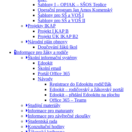
Šablony I – OPJAK – SŠOS Teplice
Operační program Jan Amos Komenský
Šablony pro SŠ a VOŠ I
Šablony pro SŠ a VOŠ II
Projekty IKAP
Projekt I KAP B
Projekt ÚK IKAP B2
Národní plán obnovy
Doučování žáků škol
Informace pro žáky a rodiče
Školní informační systémy
Edookit
Školní email
Portál Office 365
Návody
Registrace do Edookitu rodič/žák
Edookit – rodičovský a žákovský portál
Edookit – přidání Edookitu na plochu
Office 365 – Teams
Studijní materiály
Informace pro maturanty
Informace pro závěrečné zkoušky
Studentská rada
Konzultační hodiny
Žákovská knihovna