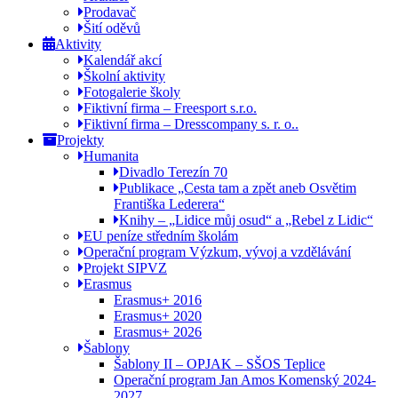
Prodavač
Šití oděvů
Aktivity
Kalendář akcí
Školní aktivity
Fotogalerie školy
Fiktivní firma – Freesport s.r.o.
Fiktivní firma – Dresscompany s. r. o..
Projekty
Humanita
Divadlo Terezín 70
Publikace „Cesta tam a zpět aneb Osvětim
Františka Lederera“
Knihy – „Lidice můj osud“ a „Rebel z Lidic“
EU peníze středním školám
Operační program Výzkum, vývoj a vzdělávání
Projekt SIPVZ
Erasmus
Erasmus+ 2016
Erasmus+ 2020
Erasmus+ 2026
Šablony
Šablony II – OPJAK – SŠOS Teplice
Operační program Jan Amos Komenský 2024-
2027