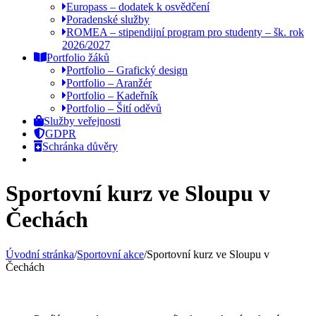
Europass – dodatek k osvědčení
Poradenské služby
ROMEA – stipendijní program pro studenty – šk. rok
2026/2027
Portfolio žáků
Portfolio – Grafický design
Portfolio – Aranžér
Portfolio – Kadeřník
Portfolio – Šití oděvů
Služby veřejnosti
GDPR
Schránka důvěry
Sportovní kurz ve Sloupu v
Čechách
Úvodní stránka
/
Sportovní akce
/
Sportovní kurz ve Sloupu v
Čechách