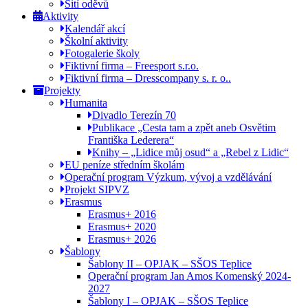
Šití oděvů
Aktivity
Kalendář akcí
Školní aktivity
Fotogalerie školy
Fiktivní firma – Freesport s.r.o.
Fiktivní firma – Dresscompany s. r. o..
Projekty
Humanita
Divadlo Terezín 70
Publikace „Cesta tam a zpět aneb Osvětim
Františka Lederera“
Knihy – „Lidice můj osud“ a „Rebel z Lidic“
EU peníze středním školám
Operační program Výzkum, vývoj a vzdělávání
Projekt SIPVZ
Erasmus
Erasmus+ 2016
Erasmus+ 2020
Erasmus+ 2026
Šablony
Šablony II – OPJAK – SŠOS Teplice
Operační program Jan Amos Komenský 2024-
2027
Šablony I – OPJAK – SŠOS Teplice