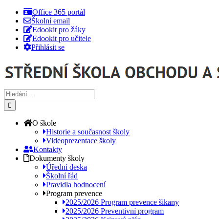
Přeskočit
Office 365 portál
na
Školní email
obsah
Edookit pro žáky
Edookit pro učitele
Přihlásit se
Hledat:
O škole
Historie a současnost školy
Videoprezentace školy
Kontakty
Dokumenty školy
Úřední deska
Školní řád
Pravidla hodnocení
Program prevence
2025/2026 Program prevence šikany
2025/2026 Preventivní program