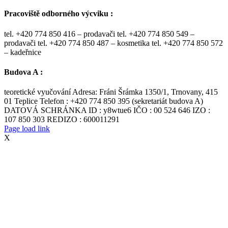
Pracoviště odborného výcviku :
tel. +420 774 850 416 – prodavači tel. +420 774 850 549 –
prodavači tel. +420 774 850 487 – kosmetika tel. +420 774 850 572
– kadeřnice
Budova A :
teoretické vyučování Adresa: Fráni Šrámka 1350/1, Trnovany, 415
01 Teplice Telefon : +420 774 850 395 (sekretariát budova A)
DATOVÁ SCHRÁNKA ID : y8wtue6 IČO : 00 524 646 IZO :
107 850 303 REDIZO : 600011291
Page load link
X