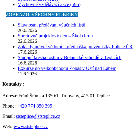
Výchovně vzdělávací akce (595)
ZOBRAZIT VŠECHNY RUBRIKY
Slavnostní předávání výučních listů
26.6.2026
Sportovně projektový den – Škola hrou
22.6.2026
Základy právní vědomí – přednáška preventistky Policie ČR
17.6.2026
Studijní kresba rostlin v Botanické zahradě v Teplicích
16.6.2026
Exkurze do velkoobchodu Zopas v Ústí nad Labem
11.6.2026
Kontakty :
Adresa: Fráni Šrámka 1350/1, Trnovany, 415 01 Teplice
Phone:
+420 774 850 395
Email:
ststeplice@ststeplice.cz
Web:
www.ststeplice.cz