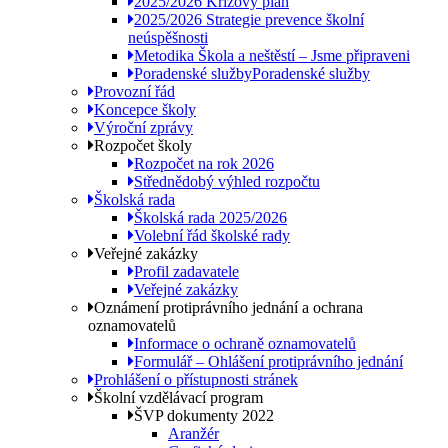
2025/2026 Krizový plán
2025/2026 Strategie prevence školní
neúspěšnosti
Metodika Škola a neštěstí – Jsme připraveni
Poradenské služby
Poradenské služby
Provozní řád
Koncepce školy
Výroční zprávy
Rozpočet školy
Rozpočet na rok 2026
Střednědobý výhled rozpočtu
Školská rada
Školská rada 2025/2026
Volební řád školské rady
Veřejné zakázky
Profil zadavatele
Veřejné zakázky
Oznámení protiprávního jednání a ochrana
oznamovatelů
Informace o ochraně oznamovatelů
Formulář – Ohlášení protiprávního jednání
Prohlášení o přístupnosti stránek
Školní vzdělávací program
ŠVP dokumenty 2022
Aranžér