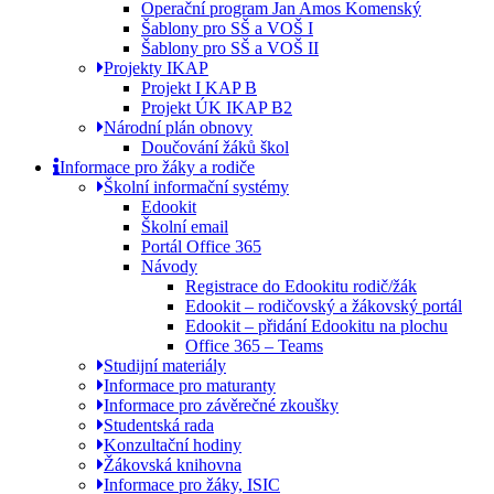
Operační program Jan Amos Komenský
Šablony pro SŠ a VOŠ I
Šablony pro SŠ a VOŠ II
Projekty IKAP
Projekt I KAP B
Projekt ÚK IKAP B2
Národní plán obnovy
Doučování žáků škol
Informace pro žáky a rodiče
Školní informační systémy
Edookit
Školní email
Portál Office 365
Návody
Registrace do Edookitu rodič/žák
Edookit – rodičovský a žákovský portál
Edookit – přidání Edookitu na plochu
Office 365 – Teams
Studijní materiály
Informace pro maturanty
Informace pro závěrečné zkoušky
Studentská rada
Konzultační hodiny
Žákovská knihovna
Informace pro žáky, ISIC