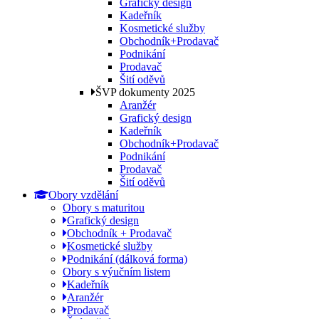
Grafický design
Kadeřník
Kosmetické služby
Obchodník+Prodavač
Podnikání
Prodavač
Šití oděvů
ŠVP dokumenty 2025
Aranžér
Grafický design
Kadeřník
Obchodník+Prodavač
Podnikání
Prodavač
Šití oděvů
Obory vzdělání
Obory s maturitou
Grafický design
Obchodník + Prodavač
Kosmetické služby
Podnikání (dálková forma)
Obory s výučním listem
Kadeřník
Aranžér
Prodavač