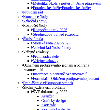
Metodika Škola a neštěstí – Jsme připraveni
Poradenské služby
Poradenské služby
Provozní řád
Koncepce školy
Výroční zprávy
Rozpočet školy
Rozpočet na rok 2026
Střednědobý výhled rozpočtu
Školská rada
Školská rada 2025/2026
Volební řád školské rady
Veřejné zakázky
Profil zadavatele
Veřejné zakázky
Oznámení protiprávního jednání a ochrana
oznamovatelů
Informace o ochraně oznamovatelů
Formulář – Ohlášení protiprávního jednání
Prohlášení o přístupnosti stránek
Školní vzdělávací program
ŠVP dokumenty 2022
Aranžér
Grafický design
Kadeřník
Kosmetické služby