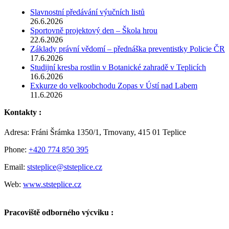
Slavnostní předávání výučních listů
26.6.2026
Sportovně projektový den – Škola hrou
22.6.2026
Základy právní vědomí – přednáška preventistky Policie ČR
17.6.2026
Studijní kresba rostlin v Botanické zahradě v Teplicích
16.6.2026
Exkurze do velkoobchodu Zopas v Ústí nad Labem
11.6.2026
Kontakty :
Adresa: Fráni Šrámka 1350/1, Trnovany, 415 01 Teplice
Phone:
+420 774 850 395
Email:
ststeplice@ststeplice.cz
Web:
www.ststeplice.cz
Pracoviště odborného výcviku :