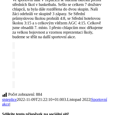
středních škol v basketbalu. Sešlo se celkem 7 družstev
chlapců, ta byla dále rozdělena do dvou skupin. Naši
žáci odehráli ve skupině 3 zápasy. Se Střední
průmyslovou školou prohráli 4:8, se Střední hotelovou
školou 3:15 a s celkovým vítězem AGC 4:15. Celkově
jsme obsadili 7. místo. I přesto chlapcům moc děkujeme
za velkou bojovnost a vzornou reprezentaci školy,
budeme se těšit na další sportovní akce.
Počet zobrazení:
884
ststeplice
2022-11-09T21:22:10+01:00
3.Listopad 2022
|
Sportovní
akce
|
Sdílejte tento příspěvek na sociální síti!