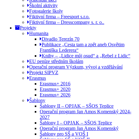
Školní aktivity
Fotogalerie školy
Fiktivní firma – Freesport s.r.o.
Fiktivní firma – Dresscompany s. r. o..
Projekty
Humanita
Divadlo Terezín 70
Publikace „Cesta tam a zpět aneb Osvětim
Františka Lederera“
Knihy – „Lidice můj osud“ a „Rebel z Lidic“
EU peníze středním školám
Operační program Výzkum, vývoj a vzdělávání
Projekt SIPVZ
Erasmus
Erasmus+ 2016
Erasmus+ 2020
Erasmus+ 2026
Šablony
Šablony II – OPJAK – SŠOS Teplice
Operační program Jan Amos Komenský 2024-
2027
Šablony I – OPJAK – SŠOS Teplice
Operační program Jan Amos Komenský
Šablony pro SŠ a VOŠ I