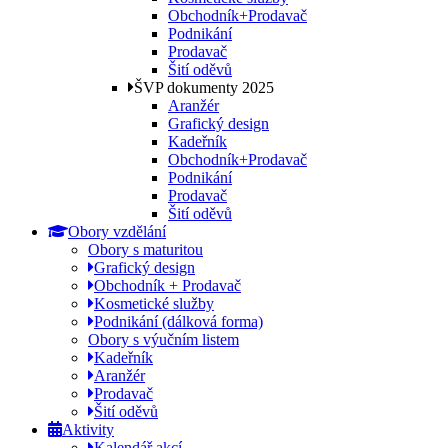
Obchodník+Prodavač
Podnikání
Prodavač
Šití oděvů
ŠVP dokumenty 2025
Aranžér
Grafický design
Kadeřník
Obchodník+Prodavač
Podnikání
Prodavač
Šití oděvů
Obory vzdělání
Obory s maturitou
Grafický design
Obchodník + Prodavač
Kosmetické služby
Podnikání (dálková forma)
Obory s výučním listem
Kadeřník
Aranžér
Prodavač
Šití oděvů
Aktivity
Kalendář akcí