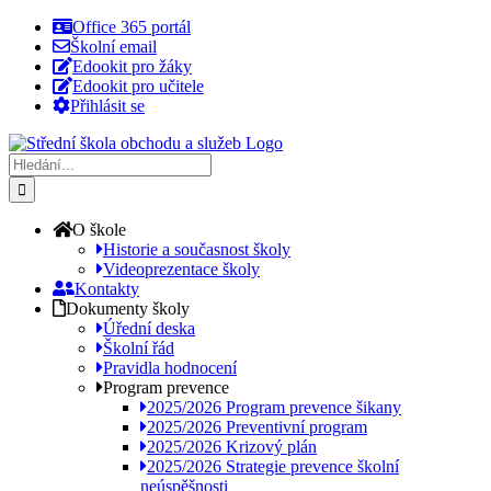
Přeskočit
Office 365 portál
na
Školní email
obsah
Edookit pro žáky
Edookit pro učitele
Přihlásit se
Hledat:
O škole
Historie a současnost školy
Videoprezentace školy
Kontakty
Dokumenty školy
Úřední deska
Školní řád
Pravidla hodnocení
Program prevence
2025/2026 Program prevence šikany
2025/2026 Preventivní program
2025/2026 Krizový plán
2025/2026 Strategie prevence školní
neúspěšnosti