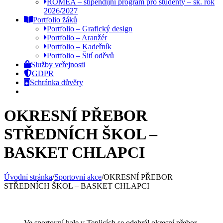
ROMEA – stipendijní program pro studenty – šk. rok
2026/2027
Portfolio žáků
Portfolio – Grafický design
Portfolio – Aranžér
Portfolio – Kadeřník
Portfolio – Šití oděvů
Služby veřejnosti
GDPR
Schránka důvěry
OKRESNÍ PŘEBOR
STŘEDNÍCH ŠKOL –
BASKET CHLAPCI
Úvodní stránka
/
Sportovní akce
/
OKRESNÍ PŘEBOR
STŘEDNÍCH ŠKOL – BASKET CHLAPCI
Ve sportovní hale v Teplicích se odehrál okresní přebor