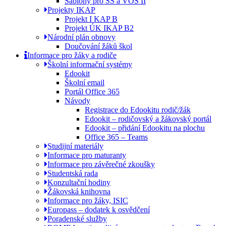
Šablony pro SŠ a VOŠ II
Projekty IKAP
Projekt I KAP B
Projekt ÚK IKAP B2
Národní plán obnovy
Doučování žáků škol
Informace pro žáky a rodiče
Školní informační systémy
Edookit
Školní email
Portál Office 365
Návody
Registrace do Edookitu rodič/žák
Edookit – rodičovský a žákovský portál
Edookit – přidání Edookitu na plochu
Office 365 – Teams
Studijní materiály
Informace pro maturanty
Informace pro závěrečné zkoušky
Studentská rada
Konzultační hodiny
Žákovská knihovna
Informace pro žáky, ISIC
Europass – dodatek k osvědčení
Poradenské služby