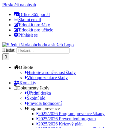
Přeskočit na obsah
Office 365 portál
Školní email
Edookit pro žáky
Edookit pro učitele
Přihlásit se
Hledat:
O škole
Historie a současnost školy
Videoprezentace školy
Kontakty
Dokumenty školy
Úřední deska
Školní řád
Pravidla hodnocení
Program prevence
2025/2026 Program prevence šikany
2025/2026 Preventivní program
2025/2026 Krizový plán