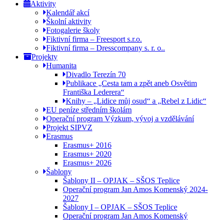
Aktivity
Kalendář akcí
Školní aktivity
Fotogalerie školy
Fiktivní firma – Freesport s.r.o.
Fiktivní firma – Dresscompany s. r. o..
Projekty
Humanita
Divadlo Terezín 70
Publikace „Cesta tam a zpět aneb Osvětim
Františka Lederera“
Knihy – „Lidice můj osud“ a „Rebel z Lidic“
EU peníze středním školám
Operační program Výzkum, vývoj a vzdělávání
Projekt SIPVZ
Erasmus
Erasmus+ 2016
Erasmus+ 2020
Erasmus+ 2026
Šablony
Šablony II – OPJAK – SŠOS Teplice
Operační program Jan Amos Komenský 2024-
2027
Šablony I – OPJAK – SŠOS Teplice
Operační program Jan Amos Komenský