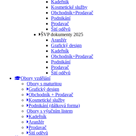
Kadeřník
Kosmetické služby
Obchodník+Prodavač
Podnikání
Prodavač
Šití oděvů
ŠVP dokumenty 2025
Aranžér
Grafický design
Kadeřník
Obchodník+Prodavač
Podnikání
Prodavač
Šití oděvů
Obory vzdělání
Obory s maturitou
Grafický design
Obchodník + Prodavač
Kosmetické služby
Podnikání (dálková forma)
Obory s výučním listem
Kadeřník
Aranžér
Prodavač
Šití oděvů