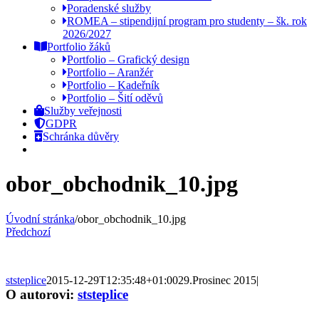
Poradenské služby
ROMEA – stipendijní program pro studenty – šk. rok
2026/2027
Portfolio žáků
Portfolio – Grafický design
Portfolio – Aranžér
Portfolio – Kadeřník
Portfolio – Šití oděvů
Služby veřejnosti
GDPR
Schránka důvěry
obor_obchodnik_10.jpg
Úvodní stránka
/
obor_obchodnik_10.jpg
Předchozí
ststeplice
2015-12-29T12:35:48+01:00
29.Prosinec 2015
|
O autorovi:
ststeplice