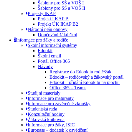
Šablony pro SŠ a VOŠ I
Šablony pro SŠ a VOŠ II
Projekty IKAP
Projekt I KAP B
Projekt ÚK IKAP B2
Národní plán obnovy
Doučování žáků škol
Informace pro žáky a rodiče
Školní informační systémy
Edookit
Školní email
Portál Office 365
Návody
Registrace do Edookitu rodič/žák
Edookit – rodičovský a žákovský portál
Edookit – přidání Edookitu na plochu
Office 365 – Teams
Studijní materiály
Informace pro maturanty
Informace pro závěrečné zkoušky
Studentská rada
Konzultační hodiny
Žákovská knihovna
Informace pro žáky, ISIC
Europass – dodatek k osvědčení