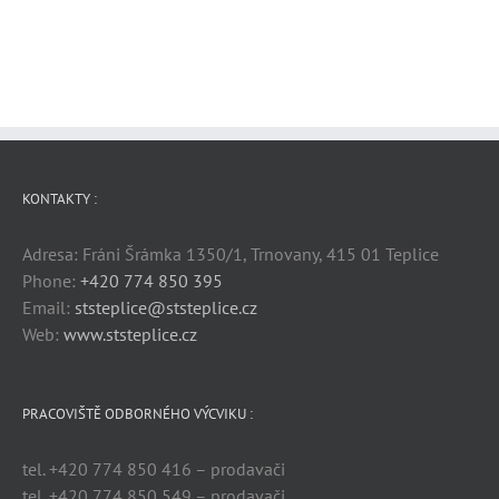
KONTAKTY :
Adresa: Fráni Šrámka 1350/1, Trnovany, 415 01 Teplice
Phone:
+420 774 850 395
Email:
ststeplice@ststeplice.cz
Web:
www.ststeplice.cz
PRACOVIŠTĚ ODBORNÉHO VÝCVIKU :
tel. +420 774 850 416 – prodavači
tel. +420 774 850 549 – prodavači