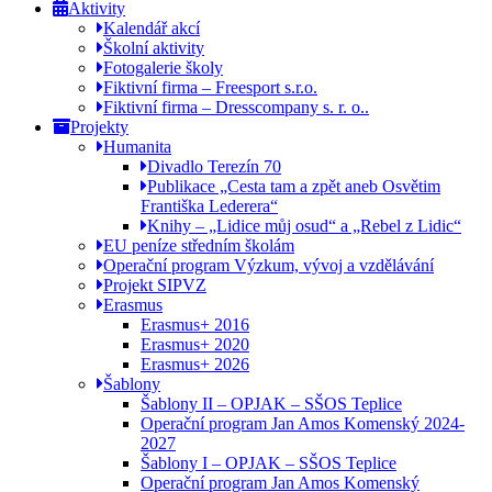
Aktivity
Kalendář akcí
Školní aktivity
Fotogalerie školy
Fiktivní firma – Freesport s.r.o.
Fiktivní firma – Dresscompany s. r. o..
Projekty
Humanita
Divadlo Terezín 70
Publikace „Cesta tam a zpět aneb Osvětim
Františka Lederera“
Knihy – „Lidice můj osud“ a „Rebel z Lidic“
EU peníze středním školám
Operační program Výzkum, vývoj a vzdělávání
Projekt SIPVZ
Erasmus
Erasmus+ 2016
Erasmus+ 2020
Erasmus+ 2026
Šablony
Šablony II – OPJAK – SŠOS Teplice
Operační program Jan Amos Komenský 2024-
2027
Šablony I – OPJAK – SŠOS Teplice
Operační program Jan Amos Komenský