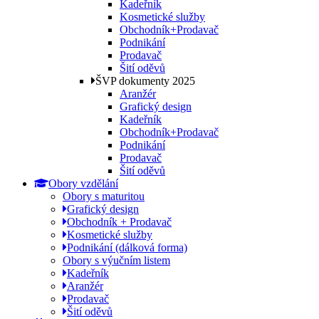
Kadeřník
Kosmetické služby
Obchodník+Prodavač
Podnikání
Prodavač
Šití oděvů
ŠVP dokumenty 2025
Aranžér
Grafický design
Kadeřník
Obchodník+Prodavač
Podnikání
Prodavač
Šití oděvů
Obory vzdělání
Obory s maturitou
Grafický design
Obchodník + Prodavač
Kosmetické služby
Podnikání (dálková forma)
Obory s výučním listem
Kadeřník
Aranžér
Prodavač
Šití oděvů