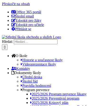
Přeskočit na obsah
Office 365 portál
Školní email
Edookit pro žáky
Edookit pro učitele
Přihlásit se
Hledat:
O škole
Historie a současnost školy
Videoprezentace školy
Kontakty
Dokumenty školy
Úřední deska
Školní řád
Pravidla hodnocení
Program prevence
2025/2026 Program prevence šikany
2025/2026 Preventivní program
2025/2026 Krizový plán