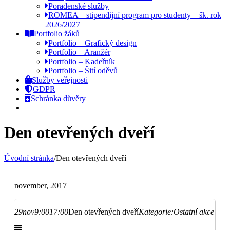
Poradenské služby
ROMEA – stipendijní program pro studenty – šk. rok
2026/2027
Portfolio žáků
Portfolio – Grafický design
Portfolio – Aranžér
Portfolio – Kadeřník
Portfolio – Šití oděvů
Služby veřejnosti
GDPR
Schránka důvěry
Den otevřených dveří
Úvodní stránka
/
Den otevřených dveří
november, 2017
29
nov
9:00
17:00
Den otevřených dveří
Kategorie:
Ostatní akce