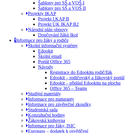
Šablony pro SŠ a VOŠ I
Šablony pro SŠ a VOŠ II
Projekty IKAP
Projekt I KAP B
Projekt ÚK IKAP B2
Národní plán obnovy
Doučování žáků škol
Informace pro žáky a rodiče
Školní informační systémy
Edookit
Školní email
Portál Office 365
Návody
Registrace do Edookitu rodič/žák
Edookit – rodičovský a žákovský portál
Edookit – přidání Edookitu na plochu
Office 365 – Teams
Studijní materiály
Informace pro maturanty
Informace pro závěrečné zkoušky
Studentská rada
Konzultační hodiny
Žákovská knihovna
Informace pro žáky, ISIC
Europass – dodatek k osvědčení