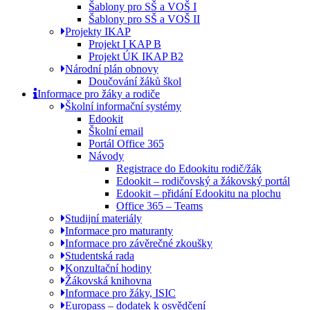
Šablony pro SŠ a VOŠ I
Šablony pro SŠ a VOŠ II
Projekty IKAP
Projekt I KAP B
Projekt ÚK IKAP B2
Národní plán obnovy
Doučování žáků škol
Informace pro žáky a rodiče
Školní informační systémy
Edookit
Školní email
Portál Office 365
Návody
Registrace do Edookitu rodič/žák
Edookit – rodičovský a žákovský portál
Edookit – přidání Edookitu na plochu
Office 365 – Teams
Studijní materiály
Informace pro maturanty
Informace pro závěrečné zkoušky
Studentská rada
Konzultační hodiny
Žákovská knihovna
Informace pro žáky, ISIC
Europass – dodatek k osvědčení