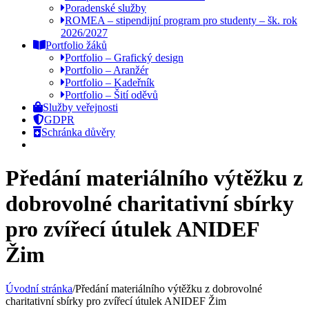
Poradenské služby
ROMEA – stipendijní program pro studenty – šk. rok
2026/2027
Portfolio žáků
Portfolio – Grafický design
Portfolio – Aranžér
Portfolio – Kadeřník
Portfolio – Šití oděvů
Služby veřejnosti
GDPR
Schránka důvěry
Předání materiálního výtěžku z
dobrovolné charitativní sbírky
pro zvířecí útulek ANIDEF
Žim
Úvodní stránka
/
Předání materiálního výtěžku z dobrovolné
charitativní sbírky pro zvířecí útulek ANIDEF Žim