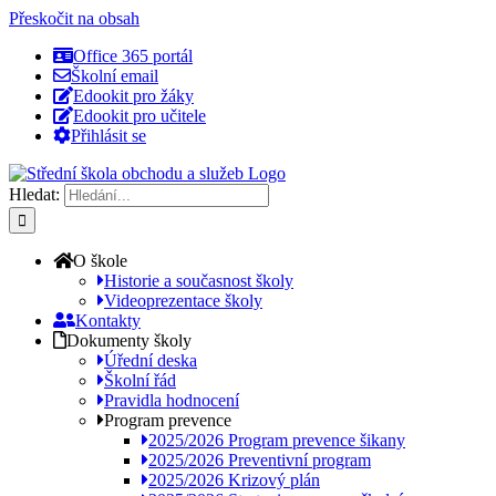
Přeskočit na obsah
Office 365 portál
Školní email
Edookit pro žáky
Edookit pro učitele
Přihlásit se
Hledat:
O škole
Historie a současnost školy
Videoprezentace školy
Kontakty
Dokumenty školy
Úřední deska
Školní řád
Pravidla hodnocení
Program prevence
2025/2026 Program prevence šikany
2025/2026 Preventivní program
2025/2026 Krizový plán