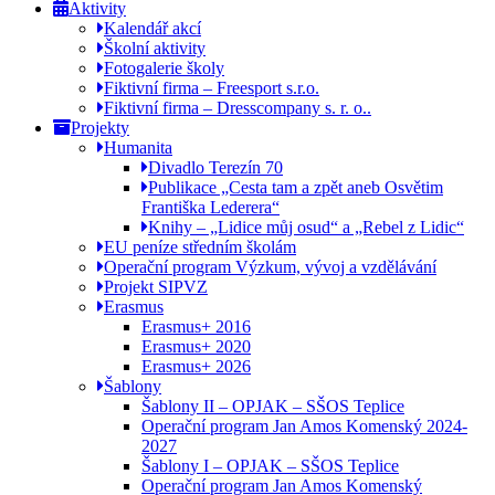
Aktivity
Kalendář akcí
Školní aktivity
Fotogalerie školy
Fiktivní firma – Freesport s.r.o.
Fiktivní firma – Dresscompany s. r. o..
Projekty
Humanita
Divadlo Terezín 70
Publikace „Cesta tam a zpět aneb Osvětim
Františka Lederera“
Knihy – „Lidice můj osud“ a „Rebel z Lidic“
EU peníze středním školám
Operační program Výzkum, vývoj a vzdělávání
Projekt SIPVZ
Erasmus
Erasmus+ 2016
Erasmus+ 2020
Erasmus+ 2026
Šablony
Šablony II – OPJAK – SŠOS Teplice
Operační program Jan Amos Komenský 2024-
2027
Šablony I – OPJAK – SŠOS Teplice
Operační program Jan Amos Komenský