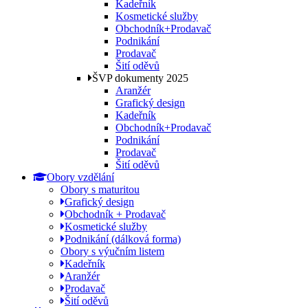
Kadeřník
Kosmetické služby
Obchodník+Prodavač
Podnikání
Prodavač
Šití oděvů
ŠVP dokumenty 2025
Aranžér
Grafický design
Kadeřník
Obchodník+Prodavač
Podnikání
Prodavač
Šití oděvů
Obory vzdělání
Obory s maturitou
Grafický design
Obchodník + Prodavač
Kosmetické služby
Podnikání (dálková forma)
Obory s výučním listem
Kadeřník
Aranžér
Prodavač
Šití oděvů