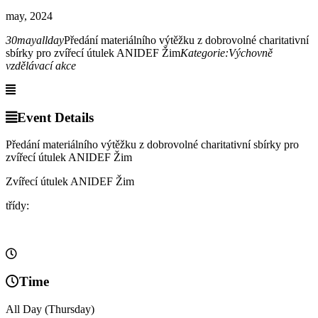
may, 2024
30
may
allday
Předání materiálního výtěžku z dobrovolné charitativní
sbírky pro zvířecí útulek ANIDEF Žim
Kategorie:
Výchovně
vzdělávací akce
Event Details
Předání materiálního výtěžku z dobrovolné charitativní sbírky pro
zvířecí útulek ANIDEF Žim
Zvířecí útulek ANIDEF Žim
třídy:
Time
All Day (Thursday)