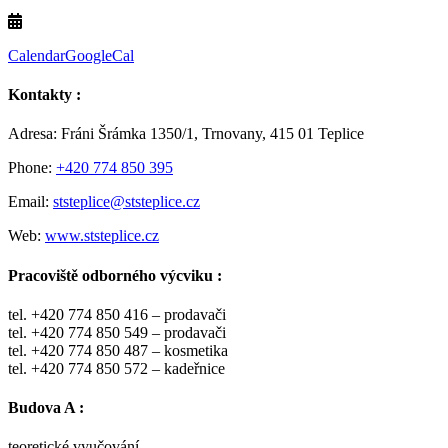
Calendar
GoogleCal
Kontakty :
Adresa: Fráni Šrámka 1350/1, Trnovany, 415 01 Teplice
Phone:
+420 774 850 395
Email:
ststeplice@ststeplice.cz
Web:
www.ststeplice.cz
Pracoviště odborného výcviku :
tel. +420 774 850 416 – prodavači
tel. +420 774 850 549 – prodavači
tel. +420 774 850 487 – kosmetika
tel. +420 774 850 572 – kadeřnice
Budova A :
teoretické vyučování