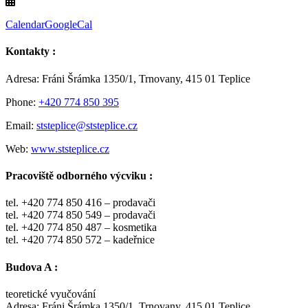
Calendar
GoogleCal
Kontakty :
Adresa: Fráni Šrámka 1350/1, Trnovany, 415 01 Teplice
Phone:
+420 774 850 395
Email:
ststeplice@ststeplice.cz
Web:
www.ststeplice.cz
Pracoviště odborného výcviku :
tel. +420 774 850 416 – prodavači
tel. +420 774 850 549 – prodavači
tel. +420 774 850 487 – kosmetika
tel. +420 774 850 572 – kadeřnice
Budova A :
teoretické vyučování
Adresa: Fráni Šrámka 1350/1, Trnovany, 415 01 Teplice