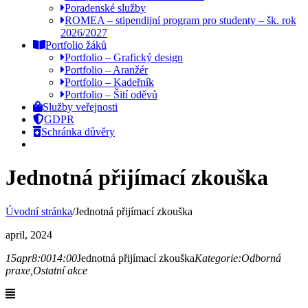
Poradenské služby
ROMEA – stipendijní program pro studenty – šk. rok
2026/2027
Portfolio žáků
Portfolio – Grafický design
Portfolio – Aranžér
Portfolio – Kadeřník
Portfolio – Šití oděvů
Služby veřejnosti
GDPR
Schránka důvěry
Jednotná přijímací zkouška
Úvodní stránka
/
Jednotná přijímací zkouška
april, 2024
15
apr
8:00
14:00
Jednotná přijímací zkouška
Kategorie:
Odborná
praxe,
Ostatní akce