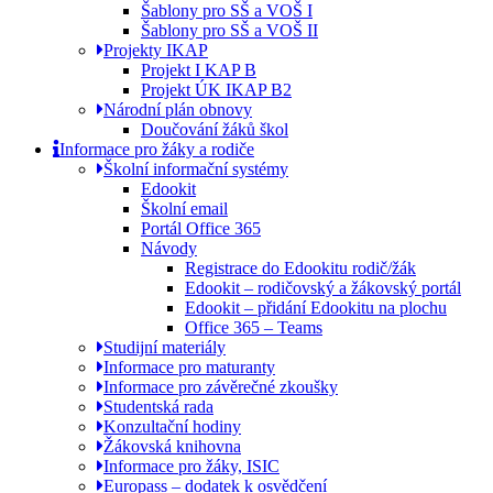
Šablony pro SŠ a VOŠ I
Šablony pro SŠ a VOŠ II
Projekty IKAP
Projekt I KAP B
Projekt ÚK IKAP B2
Národní plán obnovy
Doučování žáků škol
Informace pro žáky a rodiče
Školní informační systémy
Edookit
Školní email
Portál Office 365
Návody
Registrace do Edookitu rodič/žák
Edookit – rodičovský a žákovský portál
Edookit – přidání Edookitu na plochu
Office 365 – Teams
Studijní materiály
Informace pro maturanty
Informace pro závěrečné zkoušky
Studentská rada
Konzultační hodiny
Žákovská knihovna
Informace pro žáky, ISIC
Europass – dodatek k osvědčení