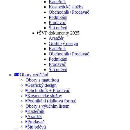
Kadeřník
Kosmetické služby
Obchodník+Prodavač
Podnikání
Prodavač
Šití oděvů
ŠVP dokumenty 2025
Aranžér
Grafický design
Kadeřník
Obchodník+Prodavač
Podnikání
Prodavač
Šití oděvů
Obory vzdělání
Obory s maturitou
Grafický design
Obchodník + Prodavač
Kosmetické služby
Podnikání (dálková forma)
Obory s výučním listem
Kadeřník
Aranžér
Prodavač
Šití oděvů