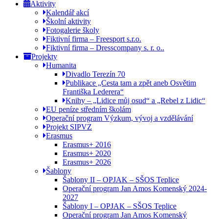
Aktivity
Kalendář akcí
Školní aktivity
Fotogalerie školy
Fiktivní firma – Freesport s.r.o.
Fiktivní firma – Dresscompany s. r. o..
Projekty
Humanita
Divadlo Terezín 70
Publikace „Cesta tam a zpět aneb Osvětim
Františka Lederera“
Knihy – „Lidice můj osud“ a „Rebel z Lidic“
EU peníze středním školám
Operační program Výzkum, vývoj a vzdělávání
Projekt SIPVZ
Erasmus
Erasmus+ 2016
Erasmus+ 2020
Erasmus+ 2026
Šablony
Šablony II – OPJAK – SŠOS Teplice
Operační program Jan Amos Komenský 2024-
2027
Šablony I – OPJAK – SŠOS Teplice
Operační program Jan Amos Komenský