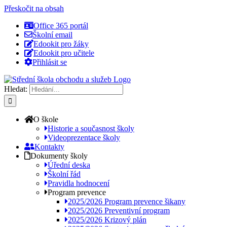
Přeskočit na obsah
Office 365 portál
Školní email
Edookit pro žáky
Edookit pro učitele
Přihlásit se
Hledat:
O škole
Historie a současnost školy
Videoprezentace školy
Kontakty
Dokumenty školy
Úřední deska
Školní řád
Pravidla hodnocení
Program prevence
2025/2026 Program prevence šikany
2025/2026 Preventivní program
2025/2026 Krizový plán