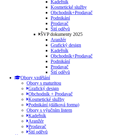
Kadeřník
Kosmetické služby
Obchodník+Prodavač
Podnikání
Prodavač
Šití oděvů
ŠVP dokumenty 2025
Aranžér
Grafický design
Kadeřník
Obchodník+Prodavač
Podnikání
Prodavač
Šití oděvů
Obory vzdělání
Obory s maturitou
Grafický design
Obchodník + Prodavač
Kosmetické služby
Podnikání (dálková forma)
Obory s výučním listem
Kadeřník
Aranžér
Prodavač
Šití oděvů