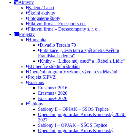
Aktivity
Kalendář akcí
Školní aktivity
Fotogalerie školy
Fiktivní firma – Freesport s.r.o.
Fiktivní firma – Dresscompany s. r. o..
Projekty
Humanita
Divadlo Terezín 70
Publikace „Cesta tam a zpět aneb Osvětim
Františka Lederera“
Knihy – „Lidice můj osud“ a „Rebel z Lidic“
EU peníze středním školám
Operační program Výzkum, vývoj a vzdělávání
Projekt SIPVZ
Erasmus
Erasmus+ 2016
Erasmus+ 2020
Erasmus+ 2026
Šablony
Šablony II – OPJAK – SŠOS Teplice
Operační program Jan Amos Komenský 2024-
2027
Šablony I – OPJAK – SŠOS Teplice
Operační program Jan Amos Komenský