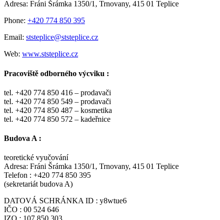
Adresa: Fráni Šrámka 1350/1, Trnovany, 415 01 Teplice
Phone:
+420 774 850 395
Email:
ststeplice@ststeplice.cz
Web:
www.ststeplice.cz
Pracoviště odborného výcviku :
tel. +420 774 850 416 – prodavači
tel. +420 774 850 549 – prodavači
tel. +420 774 850 487 – kosmetika
tel. +420 774 850 572 – kadeřnice
Budova A :
teoretické vyučování
Adresa: Fráni Šrámka 1350/1, Trnovany, 415 01 Teplice
Telefon : +420 774 850 395
(sekretariát budova A)
DATOVÁ SCHRÁNKA ID : y8wtue6
IČO : 00 524 646
IZO : 107 850 303