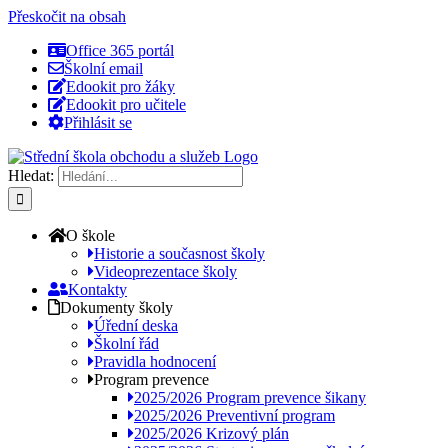
Přeskočit na obsah
Office 365 portál
Školní email
Edookit pro žáky
Edookit pro učitele
Přihlásit se
Hledat:
O škole
Historie a současnost školy
Videoprezentace školy
Kontakty
Dokumenty školy
Úřední deska
Školní řád
Pravidla hodnocení
Program prevence
2025/2026 Program prevence šikany
2025/2026 Preventivní program
2025/2026 Krizový plán