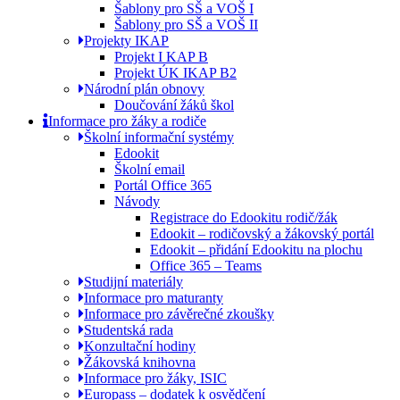
Šablony pro SŠ a VOŠ I
Šablony pro SŠ a VOŠ II
Projekty IKAP
Projekt I KAP B
Projekt ÚK IKAP B2
Národní plán obnovy
Doučování žáků škol
Informace pro žáky a rodiče
Školní informační systémy
Edookit
Školní email
Portál Office 365
Návody
Registrace do Edookitu rodič/žák
Edookit – rodičovský a žákovský portál
Edookit – přidání Edookitu na plochu
Office 365 – Teams
Studijní materiály
Informace pro maturanty
Informace pro závěrečné zkoušky
Studentská rada
Konzultační hodiny
Žákovská knihovna
Informace pro žáky, ISIC
Europass – dodatek k osvědčení