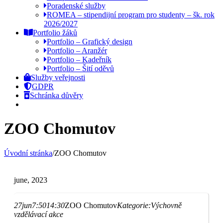
Poradenské služby
ROMEA – stipendijní program pro studenty – šk. rok
2026/2027
Portfolio žáků
Portfolio – Grafický design
Portfolio – Aranžér
Portfolio – Kadeřník
Portfolio – Šití oděvů
Služby veřejnosti
GDPR
Schránka důvěry
ZOO Chomutov
Úvodní stránka
/
ZOO Chomutov
june, 2023
27
jun
7:50
14:30
ZOO Chomutov
Kategorie:
Výchovně
vzdělávací akce