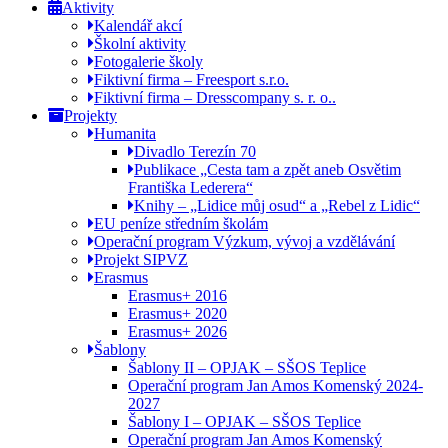
Aktivity
Kalendář akcí
Školní aktivity
Fotogalerie školy
Fiktivní firma – Freesport s.r.o.
Fiktivní firma – Dresscompany s. r. o..
Projekty
Humanita
Divadlo Terezín 70
Publikace „Cesta tam a zpět aneb Osvětim
Františka Lederera“
Knihy – „Lidice můj osud“ a „Rebel z Lidic“
EU peníze středním školám
Operační program Výzkum, vývoj a vzdělávání
Projekt SIPVZ
Erasmus
Erasmus+ 2016
Erasmus+ 2020
Erasmus+ 2026
Šablony
Šablony II – OPJAK – SŠOS Teplice
Operační program Jan Amos Komenský 2024-
2027
Šablony I – OPJAK – SŠOS Teplice
Operační program Jan Amos Komenský