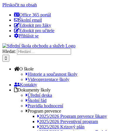
Přeskočit na obsah
Office 365 portál
Školní email
Edookit pro žáky
Edookit pro učitele
Přihlásit se
Hledat:
O škole
Historie a současnost školy
Videoprezentace školy
Kontakty
Dokumenty školy
Úřední deska
Školní řád
Pravidla hodnocení
Program prevence
2025/2026 Program prevence šikany
2025/2026 Preventivní program
2025/2026 Krizový plán