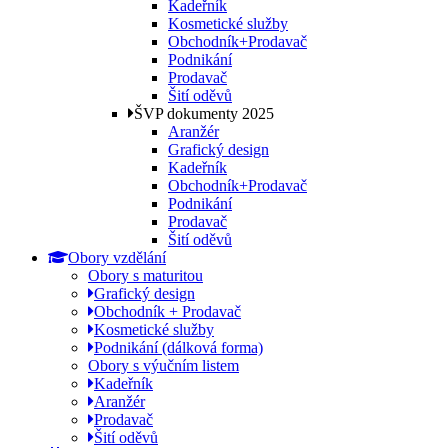
Kadeřník
Kosmetické služby
Obchodník+Prodavač
Podnikání
Prodavač
Šití oděvů
ŠVP dokumenty 2025
Aranžér
Grafický design
Kadeřník
Obchodník+Prodavač
Podnikání
Prodavač
Šití oděvů
Obory vzdělání
Obory s maturitou
Grafický design
Obchodník + Prodavač
Kosmetické služby
Podnikání (dálková forma)
Obory s výučním listem
Kadeřník
Aranžér
Prodavač
Šití oděvů