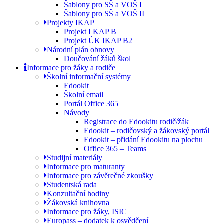
Šablony pro SŠ a VOŠ I
Šablony pro SŠ a VOŠ II
Projekty IKAP
Projekt I KAP B
Projekt ÚK IKAP B2
Národní plán obnovy
Doučování žáků škol
Informace pro žáky a rodiče
Školní informační systémy
Edookit
Školní email
Portál Office 365
Návody
Registrace do Edookitu rodič/žák
Edookit – rodičovský a žákovský portál
Edookit – přidání Edookitu na plochu
Office 365 – Teams
Studijní materiály
Informace pro maturanty
Informace pro závěrečné zkoušky
Studentská rada
Konzultační hodiny
Žákovská knihovna
Informace pro žáky, ISIC
Europass – dodatek k osvědčení