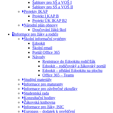
Šablony pro SŠ a VOŠ I
Šablony pro SŠ a VOŠ II
Projekty IKAP
Projekt I KAP B
Projekt ÚK IKAP B2
Národní plán obnovy
Doučování žáků škol
Informace pro žáky a rodiče
Školní informační systémy
Edookit
Školní email
Portál Office 365
Návody
Registrace do Edookitu rodič/žák
Edookit – rodičovský a žákovský portál
Edookit – přidání Edookitu na plochu
Office 365 – Teams
Studijní materiály
Informace pro maturanty
Informace pro závěrečné zkoušky
Studentská rada
Konzultační hodiny
Žákovská knihovna
Informace pro žáky, ISIC
Europass – dodatek k osvědčení