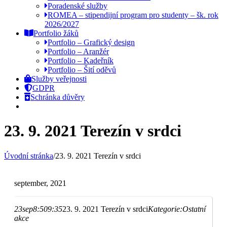
Poradenské služby
ROMEA – stipendijní program pro studenty – šk. rok
2026/2027
Portfolio žáků
Portfolio – Grafický design
Portfolio – Aranžér
Portfolio – Kadeřník
Portfolio – Šití oděvů
Služby veřejnosti
GDPR
Schránka důvěry
23. 9. 2021 Terezín v srdci
Úvodní stránka
/
23. 9. 2021 Terezín v srdci
september, 2021
23
sep
8:50
9:35
23. 9. 2021 Terezín v srdci
Kategorie:
Ostatní
akce