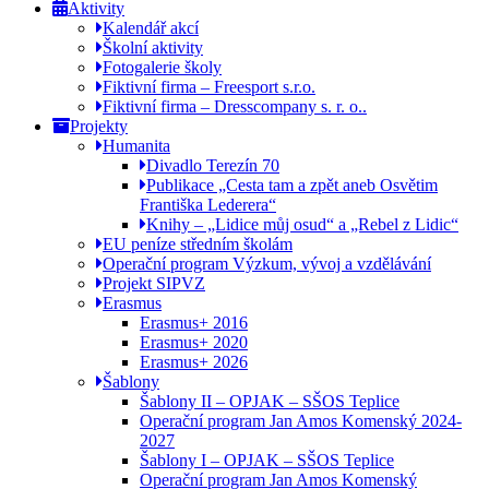
Aktivity
Kalendář akcí
Školní aktivity
Fotogalerie školy
Fiktivní firma – Freesport s.r.o.
Fiktivní firma – Dresscompany s. r. o..
Projekty
Humanita
Divadlo Terezín 70
Publikace „Cesta tam a zpět aneb Osvětim
Františka Lederera“
Knihy – „Lidice můj osud“ a „Rebel z Lidic“
EU peníze středním školám
Operační program Výzkum, vývoj a vzdělávání
Projekt SIPVZ
Erasmus
Erasmus+ 2016
Erasmus+ 2020
Erasmus+ 2026
Šablony
Šablony II – OPJAK – SŠOS Teplice
Operační program Jan Amos Komenský 2024-
2027
Šablony I – OPJAK – SŠOS Teplice
Operační program Jan Amos Komenský