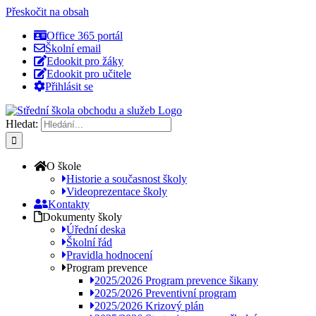
Přeskočit na obsah
Office 365 portál
Školní email
Edookit pro žáky
Edookit pro učitele
Přihlásit se
Hledat:
O škole
Historie a současnost školy
Videoprezentace školy
Kontakty
Dokumenty školy
Úřední deska
Školní řád
Pravidla hodnocení
Program prevence
2025/2026 Program prevence šikany
2025/2026 Preventivní program
2025/2026 Krizový plán