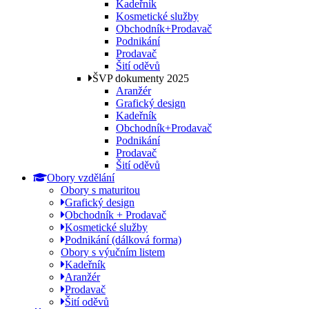
Kadeřník
Kosmetické služby
Obchodník+Prodavač
Podnikání
Prodavač
Šití oděvů
ŠVP dokumenty 2025
Aranžér
Grafický design
Kadeřník
Obchodník+Prodavač
Podnikání
Prodavač
Šití oděvů
Obory vzdělání
Obory s maturitou
Grafický design
Obchodník + Prodavač
Kosmetické služby
Podnikání (dálková forma)
Obory s výučním listem
Kadeřník
Aranžér
Prodavač
Šití oděvů