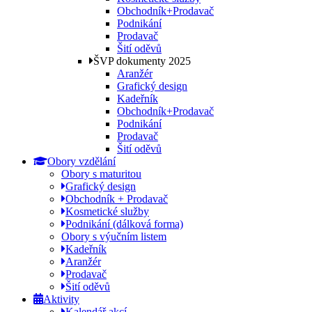
Obchodník+Prodavač
Podnikání
Prodavač
Šití oděvů
ŠVP dokumenty 2025
Aranžér
Grafický design
Kadeřník
Obchodník+Prodavač
Podnikání
Prodavač
Šití oděvů
Obory vzdělání
Obory s maturitou
Grafický design
Obchodník + Prodavač
Kosmetické služby
Podnikání (dálková forma)
Obory s výučním listem
Kadeřník
Aranžér
Prodavač
Šití oděvů
Aktivity
Kalendář akcí