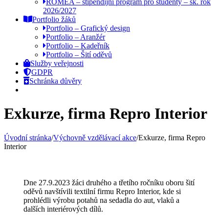
ROMEA – stipendijní program pro studenty – šk. rok
2026/2027
Portfolio žáků
Portfolio – Grafický design
Portfolio – Aranžér
Portfolio – Kadeřník
Portfolio – Šití oděvů
Služby veřejnosti
GDPR
Schránka důvěry
Exkurze, firma Repro Interior
Úvodní stránka
/
Výchovně vzdělávací akce
/
Exkurze, firma Repro
Interior
Dne 27.9.2023 žáci druhého a třetího ročníku oboru šití
oděvů navštívili textilní firmu Repro Interior, kde si
prohlédli výrobu potahů na sedadla do aut, vlaků a
dalších interiérových dílů.