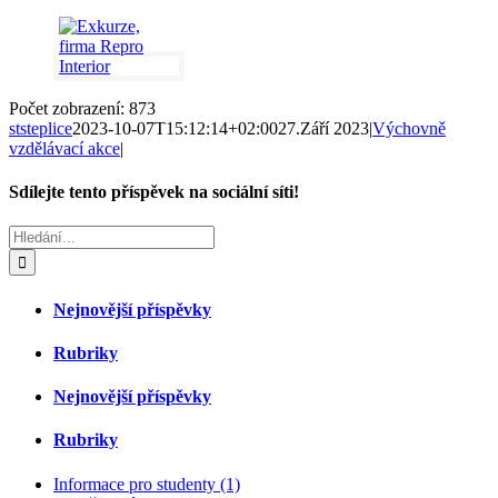
Počet zobrazení:
873
ststeplice
2023-10-07T15:12:14+02:00
27.Září 2023
|
Výchovně
vzdělávací akce
|
Sdílejte tento příspěvek na sociální síti!
Facebook
Twitter
Reddit
LinkedIn
Tumblr
Pinterest
Vk
E-
Hledat:
mail
Nejnovější příspěvky
Rubriky
Nejnovější příspěvky
Rubriky
Informace pro studenty (1)