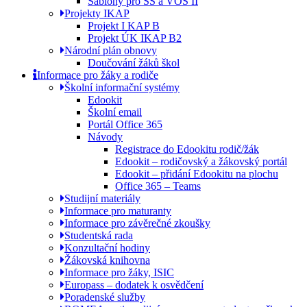
Šablony pro SŠ a VOŠ II
Projekty IKAP
Projekt I KAP B
Projekt ÚK IKAP B2
Národní plán obnovy
Doučování žáků škol
Informace pro žáky a rodiče
Školní informační systémy
Edookit
Školní email
Portál Office 365
Návody
Registrace do Edookitu rodič/žák
Edookit – rodičovský a žákovský portál
Edookit – přidání Edookitu na plochu
Office 365 – Teams
Studijní materiály
Informace pro maturanty
Informace pro závěrečné zkoušky
Studentská rada
Konzultační hodiny
Žákovská knihovna
Informace pro žáky, ISIC
Europass – dodatek k osvědčení
Poradenské služby