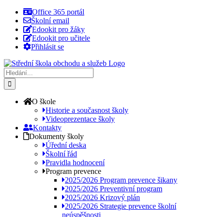
Přeskočit
Office 365 portál
na
Školní email
obsah
Edookit pro žáky
Edookit pro učitele
Přihlásit se
Hledat:
O škole
Historie a současnost školy
Videoprezentace školy
Kontakty
Dokumenty školy
Úřední deska
Školní řád
Pravidla hodnocení
Program prevence
2025/2026 Program prevence šikany
2025/2026 Preventivní program
2025/2026 Krizový plán
2025/2026 Strategie prevence školní
neúspěšnosti