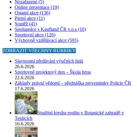
Nezařazené (5)
Online prezentace (19)
Ostatní akce (136)
Pietní akce (11)
Soutěž (41)
Spolupráce s Kaufland ČR v.o.s (10)
Sportovní akce (126)
Výchovně vzdělávací akce (595)
ZOBRAZIT VŠECHNY RUBRIKY
Slavnostní předávání výučních listů
26.6.2026
Sportovně projektový den – Škola hrou
22.6.2026
Základy právní vědomí – přednáška preventistky Policie ČR
17.6.2026
Studijní kresba rostlin v Botanické zahradě v
Teplicích
16.6.2026