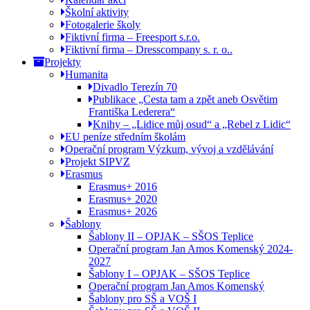
Školní aktivity
Fotogalerie školy
Fiktivní firma – Freesport s.r.o.
Fiktivní firma – Dresscompany s. r. o..
Projekty
Humanita
Divadlo Terezín 70
Publikace „Cesta tam a zpět aneb Osvětim
Františka Lederera“
Knihy – „Lidice můj osud“ a „Rebel z Lidic“
EU peníze středním školám
Operační program Výzkum, vývoj a vzdělávání
Projekt SIPVZ
Erasmus
Erasmus+ 2016
Erasmus+ 2020
Erasmus+ 2026
Šablony
Šablony II – OPJAK – SŠOS Teplice
Operační program Jan Amos Komenský 2024-
2027
Šablony I – OPJAK – SŠOS Teplice
Operační program Jan Amos Komenský
Šablony pro SŠ a VOŠ I