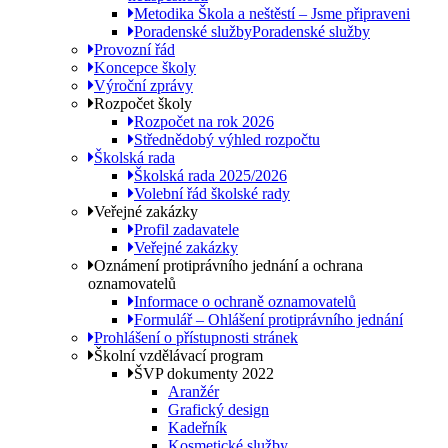
Metodika Škola a neštěstí – Jsme připraveni
Poradenské služby
Poradenské služby
Provozní řád
Koncepce školy
Výroční zprávy
Rozpočet školy
Rozpočet na rok 2026
Střednědobý výhled rozpočtu
Školská rada
Školská rada 2025/2026
Volební řád školské rady
Veřejné zakázky
Profil zadavatele
Veřejné zakázky
Oznámení protiprávního jednání a ochrana
oznamovatelů
Informace o ochraně oznamovatelů
Formulář – Ohlášení protiprávního jednání
Prohlášení o přístupnosti stránek
Školní vzdělávací program
ŠVP dokumenty 2022
Aranžér
Grafický design
Kadeřník
Kosmetické služby