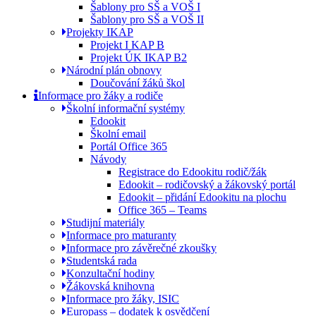
Šablony pro SŠ a VOŠ I
Šablony pro SŠ a VOŠ II
Projekty IKAP
Projekt I KAP B
Projekt ÚK IKAP B2
Národní plán obnovy
Doučování žáků škol
Informace pro žáky a rodiče
Školní informační systémy
Edookit
Školní email
Portál Office 365
Návody
Registrace do Edookitu rodič/žák
Edookit – rodičovský a žákovský portál
Edookit – přidání Edookitu na plochu
Office 365 – Teams
Studijní materiály
Informace pro maturanty
Informace pro závěrečné zkoušky
Studentská rada
Konzultační hodiny
Žákovská knihovna
Informace pro žáky, ISIC
Europass – dodatek k osvědčení