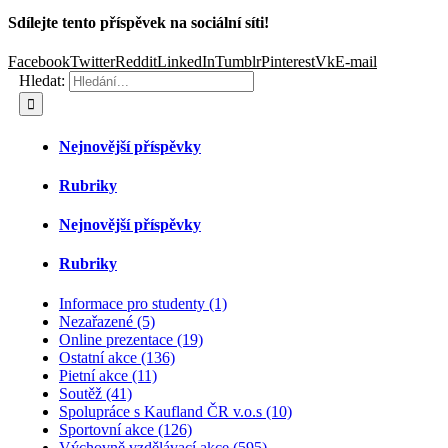
Sdílejte tento příspěvek na sociální síti!
Facebook
Twitter
Reddit
LinkedIn
Tumblr
Pinterest
Vk
E-mail
Hledat:
Nejnovější příspěvky
Rubriky
Nejnovější příspěvky
Rubriky
Informace pro studenty (1)
Nezařazené (5)
Online prezentace (19)
Ostatní akce (136)
Pietní akce (11)
Soutěž (41)
Spolupráce s Kaufland ČR v.o.s (10)
Sportovní akce (126)
Výchovně vzdělávací akce (595)