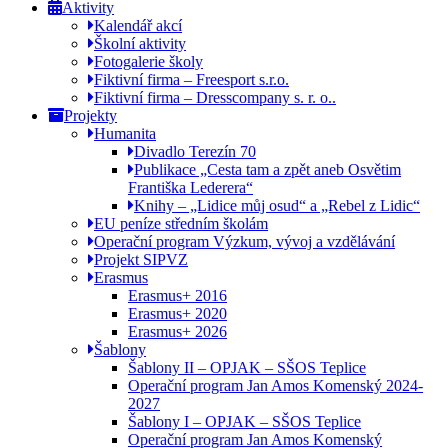
Aktivity
Kalendář akcí
Školní aktivity
Fotogalerie školy
Fiktivní firma – Freesport s.r.o.
Fiktivní firma – Dresscompany s. r. o..
Projekty
Humanita
Divadlo Terezín 70
Publikace „Cesta tam a zpět aneb Osvětim
Františka Lederera“
Knihy – „Lidice můj osud“ a „Rebel z Lidic“
EU peníze středním školám
Operační program Výzkum, vývoj a vzdělávání
Projekt SIPVZ
Erasmus
Erasmus+ 2016
Erasmus+ 2020
Erasmus+ 2026
Šablony
Šablony II – OPJAK – SŠOS Teplice
Operační program Jan Amos Komenský 2024-
2027
Šablony I – OPJAK – SŠOS Teplice
Operační program Jan Amos Komenský