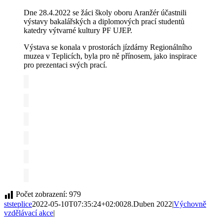
Dne 28.4.2022 se žáci školy oboru Aranžér účastnili
výstavy bakalářských a diplomových prací studentů
katedry výtvarné kultury PF UJEP.
Výstava se konala v prostorách jízdárny Regionálního
muzea v Teplicích, byla pro ně přínosem, jako inspirace
pro prezentaci svých prací.
Počet zobrazení:
979
ststeplice
2022-05-10T07:35:24+02:00
28.Duben 2022
|
Výchovně
vzdělávací akce
|