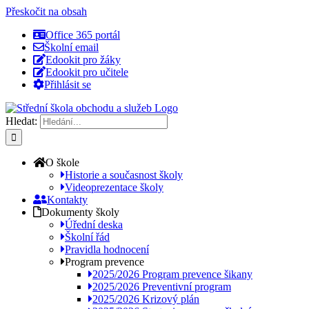
Přeskočit na obsah
Office 365 portál
Školní email
Edookit pro žáky
Edookit pro učitele
Přihlásit se
Hledat:
O škole
Historie a současnost školy
Videoprezentace školy
Kontakty
Dokumenty školy
Úřední deska
Školní řád
Pravidla hodnocení
Program prevence
2025/2026 Program prevence šikany
2025/2026 Preventivní program
2025/2026 Krizový plán