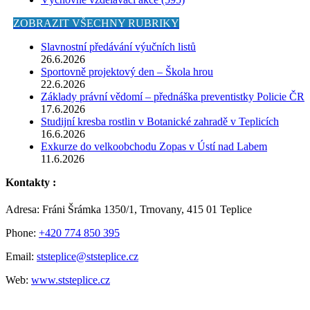
ZOBRAZIT VŠECHNY RUBRIKY
Slavnostní předávání výučních listů
26.6.2026
Sportovně projektový den – Škola hrou
22.6.2026
Základy právní vědomí – přednáška preventistky Policie ČR
17.6.2026
Studijní kresba rostlin v Botanické zahradě v Teplicích
16.6.2026
Exkurze do velkoobchodu Zopas v Ústí nad Labem
11.6.2026
Kontakty :
Adresa: Fráni Šrámka 1350/1, Trnovany, 415 01 Teplice
Phone:
+420 774 850 395
Email:
ststeplice@ststeplice.cz
Web:
www.ststeplice.cz