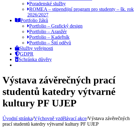
Poradenské služby
ROMEA – stipendijní program pro studenty – šk. rok
2026/2027
Portfolio žáků
Portfolio – Grafický design
Portfolio – Aranžér
Portfolio – Kadeřník
Portfolio – Šití oděvů
Služby veřejnosti
GDPR
Schránka důvěry
Výstava závěrečných prací
studentů katedry výtvarné
kultury PF UJEP
Úvodní stránka
/
Výchovně vzdělávací akce
/
Výstava závěrečných
prací studentů katedry výtvarné kultury PF UJEP