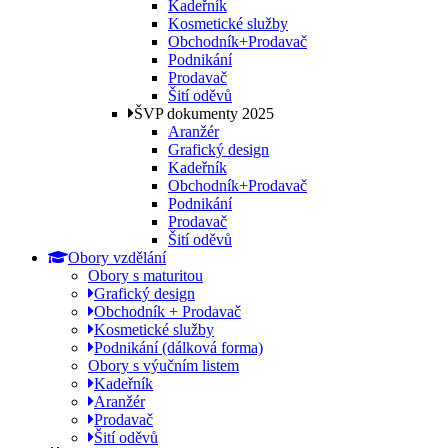
Kadeřník
Kosmetické služby
Obchodník+Prodavač
Podnikání
Prodavač
Šití oděvů
ŠVP dokumenty 2025
Aranžér
Grafický design
Kadeřník
Obchodník+Prodavač
Podnikání
Prodavač
Šití oděvů
Obory vzdělání
Obory s maturitou
Grafický design
Obchodník + Prodavač
Kosmetické služby
Podnikání (dálková forma)
Obory s výučním listem
Kadeřník
Aranžér
Prodavač
Šití oděvů