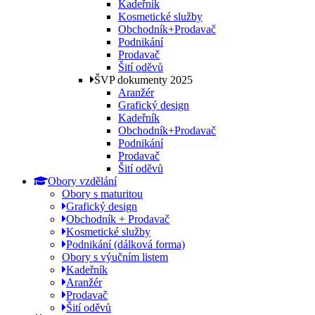
Kadeřník
Kosmetické služby
Obchodník+Prodavač
Podnikání
Prodavač
Šití oděvů
ŠVP dokumenty 2025
Aranžér
Grafický design
Kadeřník
Obchodník+Prodavač
Podnikání
Prodavač
Šití oděvů
Obory vzdělání
Obory s maturitou
Grafický design
Obchodník + Prodavač
Kosmetické služby
Podnikání (dálková forma)
Obory s výučním listem
Kadeřník
Aranžér
Prodavač
Šití oděvů