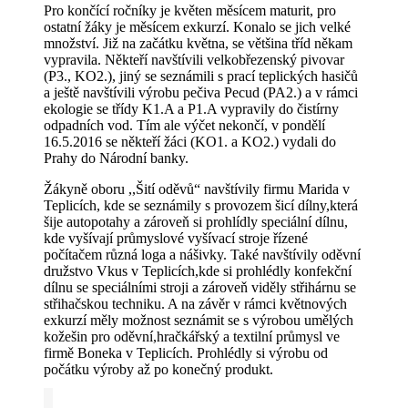
Pro končící ročníky je květen měsícem maturit, pro
ostatní žáky je měsícem exkurzí. Konalo se jich velké
množství. Již na začátku května, se většina tříd někam
vypravila. Někteří navštívili velkobřezenský pivovar
(P3., KO2.), jiný se seznámili s prací teplických hasičů
a ještě navštívili výrobu pečiva Pecud (PA2.) a v rámci
ekologie se třídy K1.A a P1.A vypravily do čistírny
odpadních vod. Tím ale výčet nekončí, v pondělí
16.5.2016 se někteří žáci (KO1. a KO2.) vydali do
Prahy do Národní banky.
Žákyně oboru ,,Šití oděvů“ navštívily firmu Marida v
Teplicích, kde se seznámily s provozem šicí dílny,která
šije autopotahy a zároveň si prohlídly speciální dílnu,
kde vyšívají průmyslové vyšívací stroje řízené
počítačem různá loga a nášivky. Také navštívily oděvní
družstvo Vkus v Teplicích,kde si prohlédly konfekční
dílnu se speciálními stroji a zároveň viděly střihárnu se
střihačskou techniku. A na závěr v rámci květnových
exkurzí měly možnost seznámit se s výrobou umělých
kožešin pro oděvní,hračkářský a textilní průmysl ve
firmě Boneka v Teplicích. Prohlédly si výrobu od
počátku výroby až po konečný produkt.