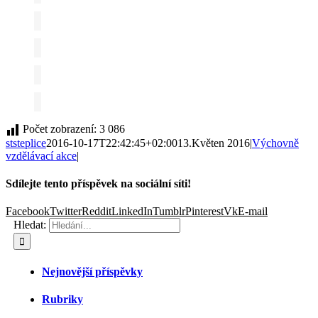
Počet zobrazení:
3 086
ststeplice
2016-10-17T22:42:45+02:00
13.Květen 2016
|
Výchovně
vzdělávací akce
|
Sdílejte tento příspěvek na sociální síti!
Facebook
Twitter
Reddit
LinkedIn
Tumblr
Pinterest
Vk
E-mail
Hledat:
Nejnovější příspěvky
Rubriky