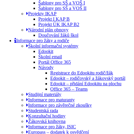
Šablony pro SŠ a VOŠ I
Šablony pro SŠ a VOŠ II
Projekty IKAP
Projekt I KAP B
Projekt ÚK IKAP B2
Národní plán obnovy
Doučování žáků škol
Informace pro žáky a rodiče
Školní informační systémy
Edookit
Školní email
Portál Office 365
Návody
Registrace do Edookitu rodič/žák
Edookit – rodičovský a žákovský portál
Edookit – přidání Edookitu na plochu
Office 365 – Teams
Studijní materiály
Informace pro maturanty
Informace pro závěrečné zkoušky
Studentská rada
Konzultační hodiny
Žákovská knihovna
Informace pro žáky, ISIC
Europass – dodatek k osvědčení