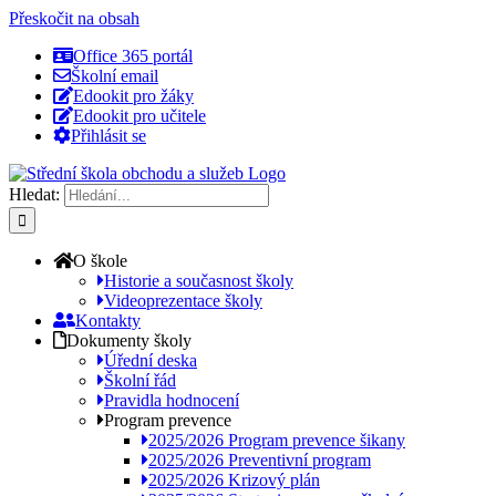
Přeskočit na obsah
Office 365 portál
Školní email
Edookit pro žáky
Edookit pro učitele
Přihlásit se
Hledat:
O škole
Historie a současnost školy
Videoprezentace školy
Kontakty
Dokumenty školy
Úřední deska
Školní řád
Pravidla hodnocení
Program prevence
2025/2026 Program prevence šikany
2025/2026 Preventivní program
2025/2026 Krizový plán