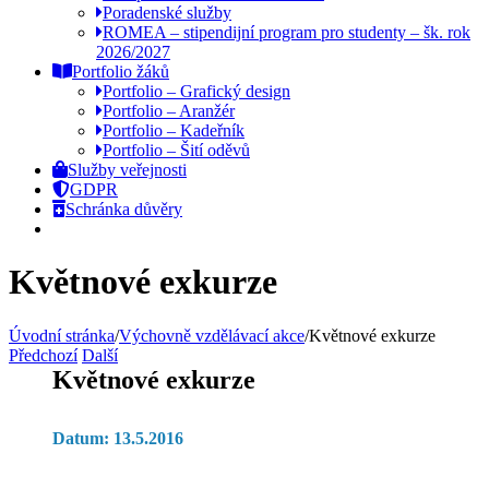
Poradenské služby
ROMEA – stipendijní program pro studenty – šk. rok
2026/2027
Portfolio žáků
Portfolio – Grafický design
Portfolio – Aranžér
Portfolio – Kadeřník
Portfolio – Šití oděvů
Služby veřejnosti
GDPR
Schránka důvěry
Květnové exkurze
Úvodní stránka
/
Výchovně vzdělávací akce
/
Květnové exkurze
Předchozí
Další
Květnové exkurze
Datum: 13.5.2016