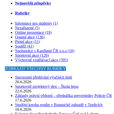
Nejnovější příspěvky
Rubriky
Informace pro studenty (1)
Nezařazené (5)
Online prezentace (19)
Ostatní akce (136)
Pietní akce (11)
Soutěž (41)
Spolupráce s Kaufland ČR v.o.s (10)
Sportovní akce (126)
Výchovně vzdělávací akce (595)
ZOBRAZIT VŠECHNY RUBRIKY
Slavnostní předávání výučních listů
26.6.2026
Sportovně projektový den – Škola hrou
22.6.2026
Základy právní vědomí – přednáška preventistky Policie ČR
17.6.2026
Studijní kresba rostlin v Botanické zahradě v Teplicích
16.6.2026
Exkurze do velkoobchodu Zopas v Ústí nad Labem