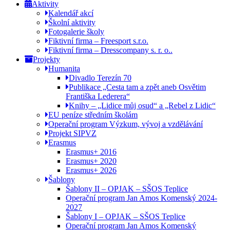
Aktivity
Kalendář akcí
Školní aktivity
Fotogalerie školy
Fiktivní firma – Freesport s.r.o.
Fiktivní firma – Dresscompany s. r. o..
Projekty
Humanita
Divadlo Terezín 70
Publikace „Cesta tam a zpět aneb Osvětim
Františka Lederera“
Knihy – „Lidice můj osud“ a „Rebel z Lidic“
EU peníze středním školám
Operační program Výzkum, vývoj a vzdělávání
Projekt SIPVZ
Erasmus
Erasmus+ 2016
Erasmus+ 2020
Erasmus+ 2026
Šablony
Šablony II – OPJAK – SŠOS Teplice
Operační program Jan Amos Komenský 2024-
2027
Šablony I – OPJAK – SŠOS Teplice
Operační program Jan Amos Komenský