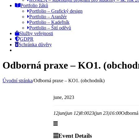
Portfolio žáků
Portfolio – Grafický design
Portfolio – Aranžér
Portfolio – Kadeřník
Portfolio – Šití oděvů
Služby veřejnosti
GDPR
Schránka důvěry
Odborná praxe – KO1. (obchod
Úvodní stránka
/
Odborná praxe – KO1. (obchodník)
june, 2023
12
jun
(jun 12)
8:00
23
(jun 23)
16:00
Odborná 
Event Details