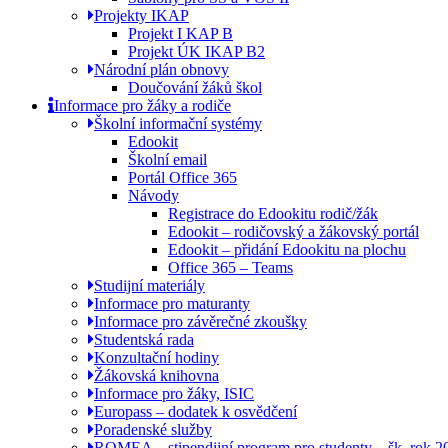
Projekty IKAP
Projekt I KAP B
Projekt ÚK IKAP B2
Národní plán obnovy
Doučování žáků škol
Informace pro žáky a rodiče
Školní informační systémy
Edookit
Školní email
Portál Office 365
Návody
Registrace do Edookitu rodič/žák
Edookit – rodičovský a žákovský portál
Edookit – přidání Edookitu na plochu
Office 365 – Teams
Studijní materiály
Informace pro maturanty
Informace pro závěrečné zkoušky
Studentská rada
Konzultační hodiny
Žákovská knihovna
Informace pro žáky, ISIC
Europass – dodatek k osvědčení
Poradenské služby
ROMEA – stipendijní program pro studenty – šk. rok 