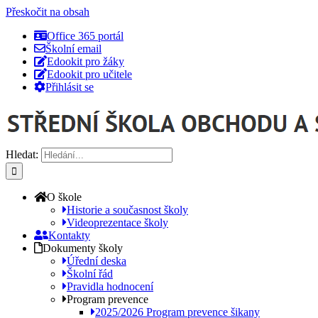
Přeskočit na obsah
Office 365 portál
Školní email
Edookit pro žáky
Edookit pro učitele
Přihlásit se
Hledat:
O škole
Historie a současnost školy
Videoprezentace školy
Kontakty
Dokumenty školy
Úřední deska
Školní řád
Pravidla hodnocení
Program prevence
2025/2026 Program prevence šikany