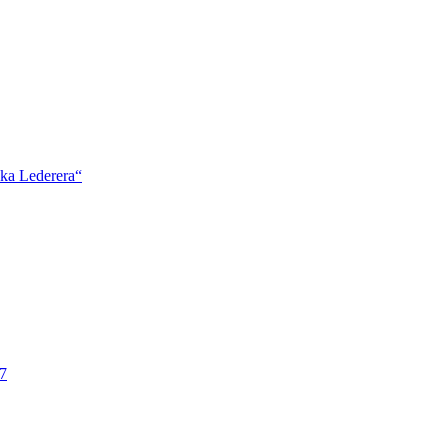
ška Lederera“
7