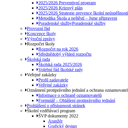
2025/2026 Preventivní program
2025/2026 Krizový plán
2025/2026 Strategie prevence školní neúspěšnosti
Metodika Škola a neštěstí – Jsme připraveni
Poradenské služby
Poradenské služby
Provozní řád
Koncepce školy
Výroční zprávy
Rozpočet školy
Rozpočet na rok 2026
Střednědobý výhled rozpočtu
Školská rada
Školská rada 2025/2026
Volební řád školské rady
Veřejné zakázky
Profil zadavatele
Veřejné zakázky
Oznámení protiprávního jednání a ochrana oznamovate
Informace o ochraně oznamovatelů
Formulář – Ohlášení protiprávního jednání
Prohlášení o přístupnosti stránek
Školní vzdělávací program
ŠVP dokumenty 2022
Aranžér
Grafický design