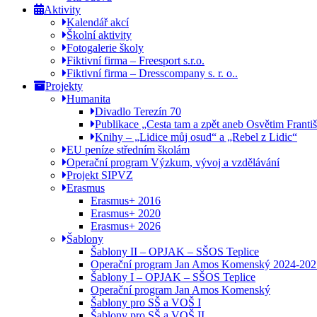
Aktivity
Kalendář akcí
Školní aktivity
Fotogalerie školy
Fiktivní firma – Freesport s.r.o.
Fiktivní firma – Dresscompany s. r. o..
Projekty
Humanita
Divadlo Terezín 70
Publikace „Cesta tam a zpět aneb Osvětim Franti
Knihy – „Lidice můj osud“ a „Rebel z Lidic“
EU peníze středním školám
Operační program Výzkum, vývoj a vzdělávání
Projekt SIPVZ
Erasmus
Erasmus+ 2016
Erasmus+ 2020
Erasmus+ 2026
Šablony
Šablony II – OPJAK – SŠOS Teplice
Operační program Jan Amos Komenský 2024-202
Šablony I – OPJAK – SŠOS Teplice
Operační program Jan Amos Komenský
Šablony pro SŠ a VOŠ I
Šablony pro SŠ a VOŠ II