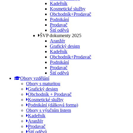
Kadeřník
Kosmetické služby
Obchodník+Prodavač
Podnikání
Prodavač
Šití oděvů
ŠVP dokumenty 2025
Aranžér
Grafický design
Kadeřník
Obchodník+Prodavač
Podnikání
Prodavač
Šití oděvů
Obory vzdělání
Obory s maturitou
Grafický design
Obchodník + Prodavač
Kosmetické služby
Podnikání (dálková forma)
Obory s výučním listem
Kadeřník
Aranžér
Prodavač
Šití oděvů