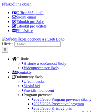
Přeskočit na obsah
Office 365 portál
Školní email
Edookit pro žáky
Edookit pro učitele
Přihlásit se
Hledat:
O škole
Historie a současnost školy
Videoprezentace školy
Kontakty
Dokumenty školy
Úřední deska
Školní řád
Pravidla hodnocení
Program prevence
2025/2026 Program prevence šikany
2025/2026 Preventivní program
2025/2026 Krizový plán