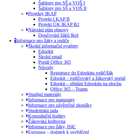
Šablony pro SŠ a VOŠ I
Šablony pro SŠ a VOŠ II
Projekty IKAP
Projekt I KAP B
Projekt ÚK IKAP B2
Národní plán obnovy
Doučování žáků škol
Informace pro žáky a rodiče
Školní informační systémy
Edookit
Školní email
Portál Office 365
Návody
Registrace do Edookitu rodič/žák
Edookit – rodičovský a žákovský portál
Edookit – přidání Edookitu na plochu
Office 365 – Teams
Studijní materiály
Informace pro maturanty
Informace pro závěrečné zkoušky
Studentská rada
Konzultační hodiny
Žákovská knihovna
Informace pro žáky, ISIC
Europass – dodatek k osvědčení