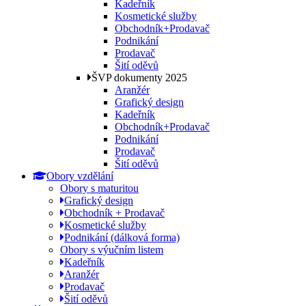
Kadeřník
Kosmetické služby
Obchodník+Prodavač
Podnikání
Prodavač
Šití oděvů
ŠVP dokumenty 2025
Aranžér
Grafický design
Kadeřník
Obchodník+Prodavač
Podnikání
Prodavač
Šití oděvů
Obory vzdělání
Obory s maturitou
Grafický design
Obchodník + Prodavač
Kosmetické služby
Podnikání (dálková forma)
Obory s výučním listem
Kadeřník
Aranžér
Prodavač
Šití oděvů