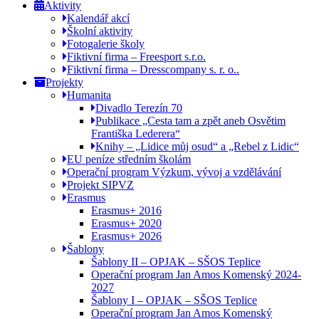
Aktivity
Kalendář akcí
Školní aktivity
Fotogalerie školy
Fiktivní firma – Freesport s.r.o.
Fiktivní firma – Dresscompany s. r. o..
Projekty
Humanita
Divadlo Terezín 70
Publikace „Cesta tam a zpět aneb Osvětim
Františka Lederera“
Knihy – „Lidice můj osud“ a „Rebel z Lidic“
EU peníze středním školám
Operační program Výzkum, vývoj a vzdělávání
Projekt SIPVZ
Erasmus
Erasmus+ 2016
Erasmus+ 2020
Erasmus+ 2026
Šablony
Šablony II – OPJAK – SŠOS Teplice
Operační program Jan Amos Komenský 2024-
2027
Šablony I – OPJAK – SŠOS Teplice
Operační program Jan Amos Komenský