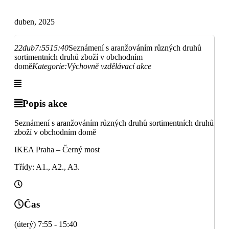
duben, 2025
22
dub
7:55
15:40
Seznámení s aranžováním různých druhů
sortimentních druhů zboží v obchodním
domě
Kategorie:
Výchovně vzdělávací akce
Popis akce
Seznámení s aranžováním různých druhů sortimentních druhů
zboží v obchodním domě
IKEA Praha – Černý most
Třídy: A1., A2., A3.
Čas
(úterý) 7:55 - 15:40