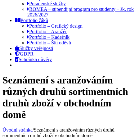
Poradenské služby
ROMEA – stipendijní program pro studenty – šk. rok
2026/2027
Portfolio žáků
Portfolio – Grafický design
Portfolio – Aranžér
Portfolio – Kadeřník
Portfolio – Šití oděvů
Služby veřejnosti
GDPR
Schránka důvěry
Seznámení s aranžováním
různých druhů sortimentních
druhů zboží v obchodním
domě
Úvodní stránka
/
Seznámení s aranžováním různých druhů
sortimentních druhů zboží v obchodním domě