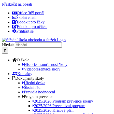
Přeskočit na obsah
Office 365 portál
Školní email
Edookit pro žáky
Edookit pro učitele
Přihlásit se
Hledat:
O škole
Historie a současnost školy
Videoprezentace školy
Kontakty
Dokumenty školy
Úřední deska
Školní řád
Pravidla hodnocení
Program prevence
2025/2026 Program prevence šikany
2025/2026 Preventivní program
2025/2026 Krizový plán