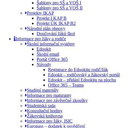
Šablony pro SŠ a VOŠ I
Šablony pro SŠ a VOŠ II
Projekty IKAP
Projekt I KAP B
Projekt ÚK IKAP B2
Národní plán obnovy
Doučování žáků škol
Informace pro žáky a rodiče
Školní informační systémy
Edookit
Školní email
Portál Office 365
Návody
Registrace do Edookitu rodič/žák
Edookit – rodičovský a žákovský portál
Edookit – přidání Edookitu na plochu
Office 365 – Teams
Studijní materiály
Informace pro maturanty
Informace pro závěrečné zkoušky
Studentská rada
Konzultační hodiny
Žákovská knihovna
Informace pro žáky, ISIC
Europass – dodatek k osvědčení