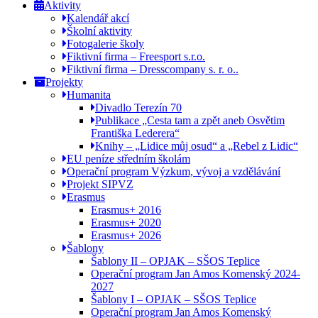
Aktivity
Kalendář akcí
Školní aktivity
Fotogalerie školy
Fiktivní firma – Freesport s.r.o.
Fiktivní firma – Dresscompany s. r. o..
Projekty
Humanita
Divadlo Terezín 70
Publikace „Cesta tam a zpět aneb Osvětim
Františka Lederera“
Knihy – „Lidice můj osud“ a „Rebel z Lidic“
EU peníze středním školám
Operační program Výzkum, vývoj a vzdělávání
Projekt SIPVZ
Erasmus
Erasmus+ 2016
Erasmus+ 2020
Erasmus+ 2026
Šablony
Šablony II – OPJAK – SŠOS Teplice
Operační program Jan Amos Komenský 2024-
2027
Šablony I – OPJAK – SŠOS Teplice
Operační program Jan Amos Komenský