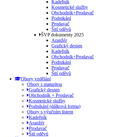
Kadeřník
Kosmetické služby
Obchodník+Prodavač
Podnikání
Prodavač
Šití oděvů
ŠVP dokumenty 2025
Aranžér
Grafický design
Kadeřník
Obchodník+Prodavač
Podnikání
Prodavač
Šití oděvů
Obory vzdělání
Obory s maturitou
Grafický design
Obchodník + Prodavač
Kosmetické služby
Podnikání (dálková forma)
Obory s výučním listem
Kadeřník
Aranžér
Prodavač
Šití oděvů