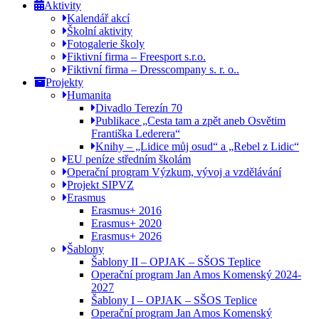
Aktivity
Kalendář akcí
Školní aktivity
Fotogalerie školy
Fiktivní firma – Freesport s.r.o.
Fiktivní firma – Dresscompany s. r. o..
Projekty
Humanita
Divadlo Terezín 70
Publikace „Cesta tam a zpět aneb Osvětim
Františka Lederera“
Knihy – „Lidice můj osud“ a „Rebel z Lidic“
EU peníze středním školám
Operační program Výzkum, vývoj a vzdělávání
Projekt SIPVZ
Erasmus
Erasmus+ 2016
Erasmus+ 2020
Erasmus+ 2026
Šablony
Šablony II – OPJAK – SŠOS Teplice
Operační program Jan Amos Komenský 2024-
2027
Šablony I – OPJAK – SŠOS Teplice
Operační program Jan Amos Komenský