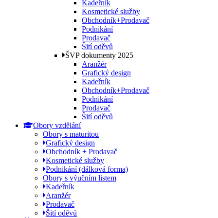
Kadeřník
Kosmetické služby
Obchodník+Prodavač
Podnikání
Prodavač
Šití oděvů
ŠVP dokumenty 2025
Aranžér
Grafický design
Kadeřník
Obchodník+Prodavač
Podnikání
Prodavač
Šití oděvů
Obory vzdělání
Obory s maturitou
Grafický design
Obchodník + Prodavač
Kosmetické služby
Podnikání (dálková forma)
Obory s výučním listem
Kadeřník
Aranžér
Prodavač
Šití oděvů