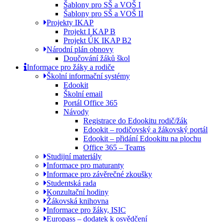
Šablony pro SŠ a VOŠ I
Šablony pro SŠ a VOŠ II
Projekty IKAP
Projekt I KAP B
Projekt ÚK IKAP B2
Národní plán obnovy
Doučování žáků škol
Informace pro žáky a rodiče
Školní informační systémy
Edookit
Školní email
Portál Office 365
Návody
Registrace do Edookitu rodič/žák
Edookit – rodičovský a žákovský portál
Edookit – přidání Edookitu na plochu
Office 365 – Teams
Studijní materiály
Informace pro maturanty
Informace pro závěrečné zkoušky
Studentská rada
Konzultační hodiny
Žákovská knihovna
Informace pro žáky, ISIC
Europass – dodatek k osvědčení