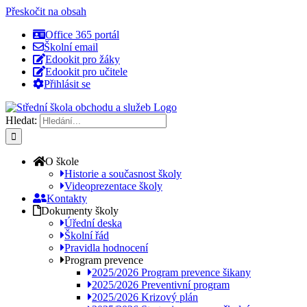
Přeskočit na obsah
Office 365 portál
Školní email
Edookit pro žáky
Edookit pro učitele
Přihlásit se
Hledat:
O škole
Historie a současnost školy
Videoprezentace školy
Kontakty
Dokumenty školy
Úřední deska
Školní řád
Pravidla hodnocení
Program prevence
2025/2026 Program prevence šikany
2025/2026 Preventivní program
2025/2026 Krizový plán