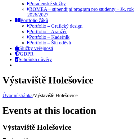
Poradenské služby
ROMEA – stipendijní program pro studenty – šk. rok
2026/2027
Portfolio žáků
Portfolio – Grafický design
Portfolio – Aranžér
Portfolio – Kadeřník
Portfolio – Šití oděvů
Služby veřejnosti
GDPR
Schránka důvěry
Výstaviště Holešovice
Úvodní stránka
/
Výstaviště Holešovice
Events at this location
Výstaviště Holešovice