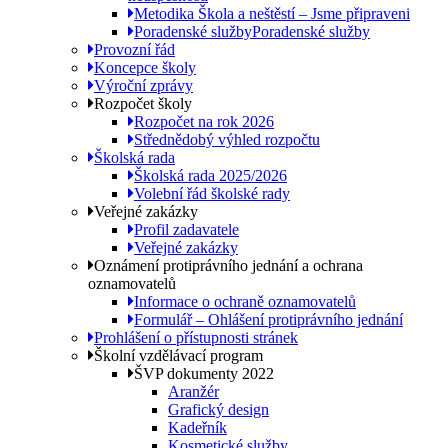
Metodika Škola a neštěstí – Jsme připraveni
Poradenské služby
Poradenské služby
Provozní řád
Koncepce školy
Výroční zprávy
Rozpočet školy
Rozpočet na rok 2026
Střednědobý výhled rozpočtu
Školská rada
Školská rada 2025/2026
Volební řád školské rady
Veřejné zakázky
Profil zadavatele
Veřejné zakázky
Oznámení protiprávního jednání a ochrana
oznamovatelů
Informace o ochraně oznamovatelů
Formulář – Ohlášení protiprávního jednání
Prohlášení o přístupnosti stránek
Školní vzdělávací program
ŠVP dokumenty 2022
Aranžér
Grafický design
Kadeřník
Kosmetické služby