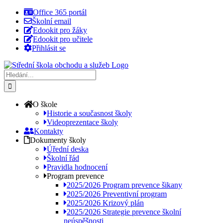
Přeskočit
Office 365 portál
na
Školní email
obsah
Edookit pro žáky
Edookit pro učitele
Přihlásit se
Hledat:
O škole
Historie a současnost školy
Videoprezentace školy
Kontakty
Dokumenty školy
Úřední deska
Školní řád
Pravidla hodnocení
Program prevence
2025/2026 Program prevence šikany
2025/2026 Preventivní program
2025/2026 Krizový plán
2025/2026 Strategie prevence školní
neúspěšnosti