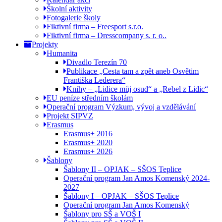
Školní aktivity
Fotogalerie školy
Fiktivní firma – Freesport s.r.o.
Fiktivní firma – Dresscompany s. r. o..
Projekty
Humanita
Divadlo Terezín 70
Publikace „Cesta tam a zpět aneb Osvětim
Františka Lederera“
Knihy – „Lidice můj osud“ a „Rebel z Lidic“
EU peníze středním školám
Operační program Výzkum, vývoj a vzdělávání
Projekt SIPVZ
Erasmus
Erasmus+ 2016
Erasmus+ 2020
Erasmus+ 2026
Šablony
Šablony II – OPJAK – SŠOS Teplice
Operační program Jan Amos Komenský 2024-
2027
Šablony I – OPJAK – SŠOS Teplice
Operační program Jan Amos Komenský
Šablony pro SŠ a VOŠ I