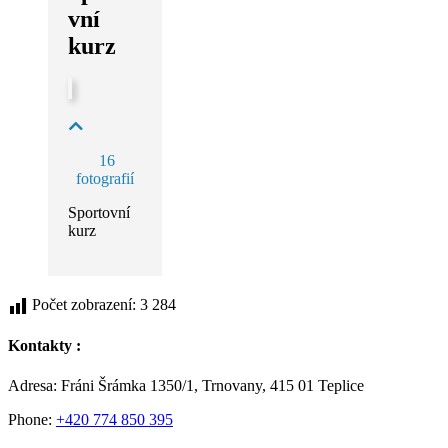
vní
kurz
16
fotografií
Sportovní
kurz
Počet zobrazení:
3 284
Kontakty :
Adresa: Fráni Šrámka 1350/1, Trnovany, 415 01 Teplice
Phone:
+420 774 850 395