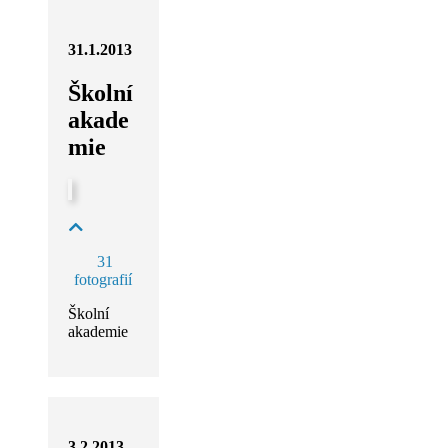
31.1.2013
Školní
akade
mie
31
fotografií
Školní
akademie
3.2.2013