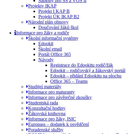
Šablony pro SŠ a VOŠ II
Projekty IKAP
Projekt I KAP B
Projekt ÚK IKAP B2
Národní plán obnovy
Doučování žáků škol
Informace pro žáky a rodiče
Školní informační systémy
Edookit
Školní email
Portál Office 365
Návody
Registrace do Edookitu rodič/žák
Edookit – rodičovský a žákovský portál
Edookit – přidání Edookitu na plochu
Office 365 – Teams
Studijní materiály
Informace pro maturanty
Informace pro závěrečné zkoušky
Studentská rada
Konzultační hodiny
Žákovská knihovna
Informace pro žáky, ISIC
Europass – dodatek k osvědčení
Poradenské služby