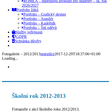
ROMEA – stipendijní program pro studenty – šk. rok
2026/2027
Portfolio žáků
Portfolio – Grafický design
Portfolio – Aranžér
Portfolio – Kadeřník
Portfolio – Šití oděvů
Služby veřejnosti
GDPR
Schránka důvěry
Fotogalerie – 2012/2013
ststeplice
2017-12-29T18:37:06+01:00
Loading...
Školní rok 2012-2013
Fotografie z akcí školního roku 2012/2013.