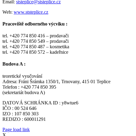
Email:
ststeplice@ststeplice.cz
Web:
www.ststeplice.cz
Pracoviště odborného výcviku :
tel. +420 774 850 416 – prodavači
tel. +420 774 850 549 – prodavači
tel. +420 774 850 487 – kosmetika
tel. +420 774 850 572 – kadeřnice
Budova A :
teoretické vyučování
Adresa: Fráni Šrámka 1350/1, Trnovany, 415 01 Teplice
Telefon : +420 774 850 395
(sekretariát budova A)
DATOVÁ SCHRÁNKA ID : y8wtue6
IČO : 00 524 646
IZO : 107 850 303
REDIZO : 600011291
Page load link
X