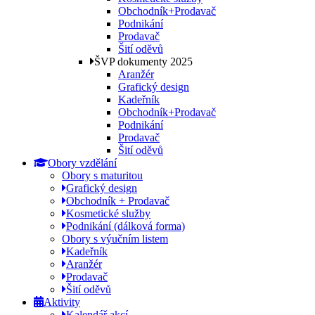
Obchodník+Prodavač
Podnikání
Prodavač
Šití oděvů
ŠVP dokumenty 2025
Aranžér
Grafický design
Kadeřník
Obchodník+Prodavač
Podnikání
Prodavač
Šití oděvů
Obory vzdělání
Obory s maturitou
Grafický design
Obchodník + Prodavač
Kosmetické služby
Podnikání (dálková forma)
Obory s výučním listem
Kadeřník
Aranžér
Prodavač
Šití oděvů
Aktivity
Kalendář akcí