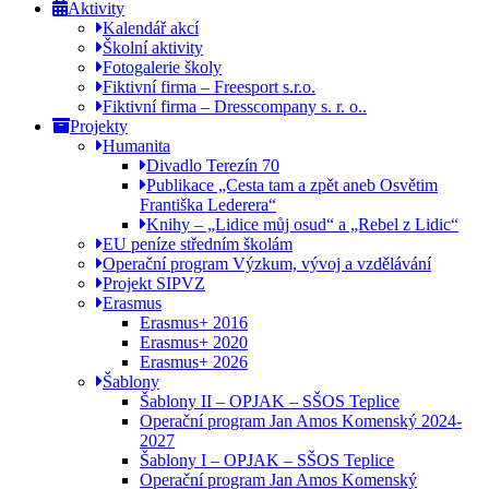
Aktivity
Kalendář akcí
Školní aktivity
Fotogalerie školy
Fiktivní firma – Freesport s.r.o.
Fiktivní firma – Dresscompany s. r. o..
Projekty
Humanita
Divadlo Terezín 70
Publikace „Cesta tam a zpět aneb Osvětim
Františka Lederera“
Knihy – „Lidice můj osud“ a „Rebel z Lidic“
EU peníze středním školám
Operační program Výzkum, vývoj a vzdělávání
Projekt SIPVZ
Erasmus
Erasmus+ 2016
Erasmus+ 2020
Erasmus+ 2026
Šablony
Šablony II – OPJAK – SŠOS Teplice
Operační program Jan Amos Komenský 2024-
2027
Šablony I – OPJAK – SŠOS Teplice
Operační program Jan Amos Komenský