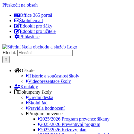
Přeskočit na obsah
Office 365 portál
Školní email
Edookit pro žáky
Edookit pro učitele
Přihlásit se
Hledat:
O škole
Historie a současnost školy
Videoprezentace školy
Kontakty
Dokumenty školy
Úřední deska
Školní řád
Pravidla hodnocení
Program prevence
2025/2026 Program prevence šikany
2025/2026 Preventivní program
2025/2026 Krizový plán