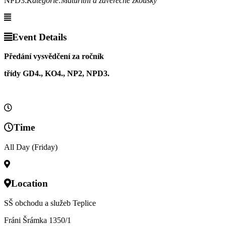
NPD3.
Kategorie:
Maturitní a závěrečné zkoušky
Event Details
Předání vysvědčení za ročník
třídy GD4., KO4., NP2, NPD3.
Time
All Day (Friday)
Location
SŠ obchodu a služeb Teplice
Fráni Šrámka 1350/1