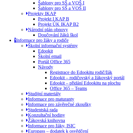
Šablony pro SŠ a VOŠ I
Šablony pro SŠ a VOŠ II
Projekty IKAP
Projekt I KAP B
Projekt ÚK IKAP B2
Národní plán obnovy
Doučování žáků škol
Informace pro žáky a rodiče
Školní informační systémy
Edookit
Školní email
Portál Office 365
Návody
Registrace do Edookitu rodič/žák
Edookit – rodičovský a žákovský portál
Edookit – přidání Edookitu na plochu
Office 365 – Teams
Studijní materiály
Informace pro maturanty
Informace pro závěrečné zkoušky
Studentská rada
Konzultační hodiny
Žákovská knihovna
Informace pro žáky, ISIC
Europass – dodatek k osvědčení