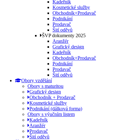
Kadeřník
Kosmetické služby
Obchodník+Prodavač
Podnikání
Prodavač
Šití oděvů
ŠVP dokumenty 2025
Aranžér
Grafický design
Kadeřník
Obchodník+Prodavač
Podnikání
Prodavač
Šití oděvů
Obory vzdělání
Obory s maturitou
Grafický design
Obchodník + Prodavač
Kosmetické služby
Podnikání (dálková forma)
Obory s výučním listem
Kadeřník
Aranžér
Prodavač
Šití oděvů