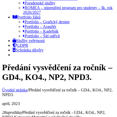
Poradenské služby
ROMEA – stipendijní program pro studenty – šk. rok
2026/2027
Portfolio žáků
Portfolio – Grafický design
Portfolio – Aranžér
Portfolio – Kadeřník
Portfolio – Šití oděvů
Služby veřejnosti
GDPR
Schránka důvěry
Předání vysvědčení za ročník –
GD4., KO4., NP2, NPD3.
Úvodní stránka
/
Předání vysvědčení za ročník – GD4., KO4., NP2,
NPD3.
april, 2023
28
apr
allday
Předání vysvědčení za ročník - GD4., KO4., NP2,