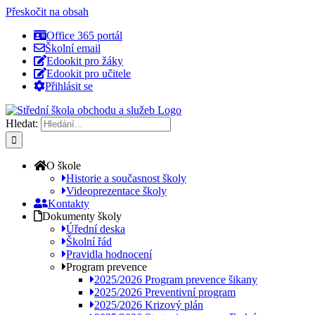
Přeskočit na obsah
Office 365 portál
Školní email
Edookit pro žáky
Edookit pro učitele
Přihlásit se
Hledat:
O škole
Historie a současnost školy
Videoprezentace školy
Kontakty
Dokumenty školy
Úřední deska
Školní řád
Pravidla hodnocení
Program prevence
2025/2026 Program prevence šikany
2025/2026 Preventivní program
2025/2026 Krizový plán