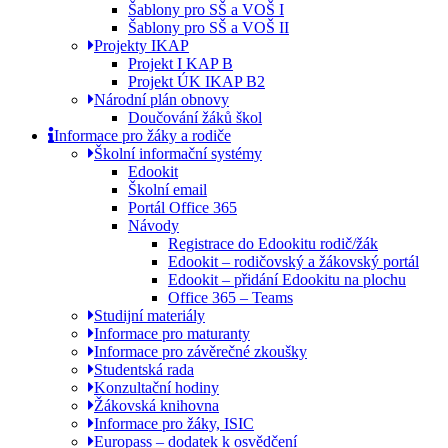
Šablony pro SŠ a VOŠ I
Šablony pro SŠ a VOŠ II
Projekty IKAP
Projekt I KAP B
Projekt ÚK IKAP B2
Národní plán obnovy
Doučování žáků škol
Informace pro žáky a rodiče
Školní informační systémy
Edookit
Školní email
Portál Office 365
Návody
Registrace do Edookitu rodič/žák
Edookit – rodičovský a žákovský portál
Edookit – přidání Edookitu na plochu
Office 365 – Teams
Studijní materiály
Informace pro maturanty
Informace pro závěrečné zkoušky
Studentská rada
Konzultační hodiny
Žákovská knihovna
Informace pro žáky, ISIC
Europass – dodatek k osvědčení