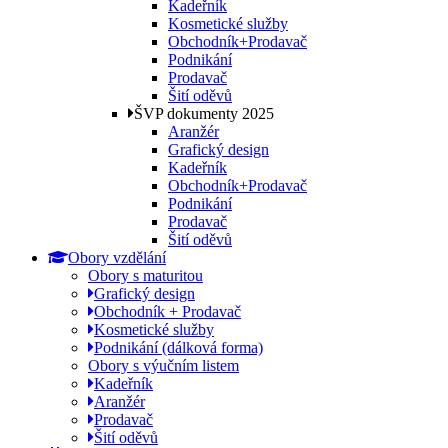
Kadeřník
Kosmetické služby
Obchodník+Prodavač
Podnikání
Prodavač
Šití oděvů
ŠVP dokumenty 2025
Aranžér
Grafický design
Kadeřník
Obchodník+Prodavač
Podnikání
Prodavač
Šití oděvů
Obory vzdělání
Obory s maturitou
Grafický design
Obchodník + Prodavač
Kosmetické služby
Podnikání (dálková forma)
Obory s výučním listem
Kadeřník
Aranžér
Prodavač
Šití oděvů