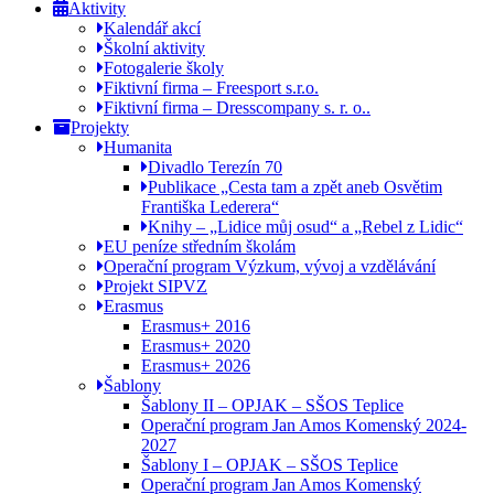
Aktivity
Kalendář akcí
Školní aktivity
Fotogalerie školy
Fiktivní firma – Freesport s.r.o.
Fiktivní firma – Dresscompany s. r. o..
Projekty
Humanita
Divadlo Terezín 70
Publikace „Cesta tam a zpět aneb Osvětim
Františka Lederera“
Knihy – „Lidice můj osud“ a „Rebel z Lidic“
EU peníze středním školám
Operační program Výzkum, vývoj a vzdělávání
Projekt SIPVZ
Erasmus
Erasmus+ 2016
Erasmus+ 2020
Erasmus+ 2026
Šablony
Šablony II – OPJAK – SŠOS Teplice
Operační program Jan Amos Komenský 2024-
2027
Šablony I – OPJAK – SŠOS Teplice
Operační program Jan Amos Komenský