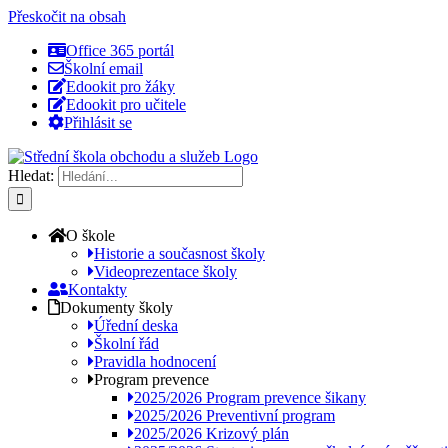
Přeskočit na obsah
Office 365 portál
Školní email
Edookit pro žáky
Edookit pro učitele
Přihlásit se
Hledat:
O škole
Historie a současnost školy
Videoprezentace školy
Kontakty
Dokumenty školy
Úřední deska
Školní řád
Pravidla hodnocení
Program prevence
2025/2026 Program prevence šikany
2025/2026 Preventivní program
2025/2026 Krizový plán