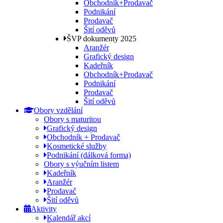
Obchodník+Prodavač
Podnikání
Prodavač
Šití oděvů
ŠVP dokumenty 2025
Aranžér
Grafický design
Kadeřník
Obchodník+Prodavač
Podnikání
Prodavač
Šití oděvů
Obory vzdělání
Obory s maturitou
Grafický design
Obchodník + Prodavač
Kosmetické služby
Podnikání (dálková forma)
Obory s výučním listem
Kadeřník
Aranžér
Prodavač
Šití oděvů
Aktivity
Kalendář akcí