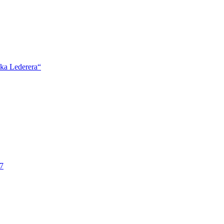
ška Lederera“
7