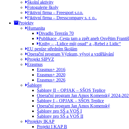
Školní aktivity
Fotogalerie školy
Fiktivní firma – Freesport s.r.o.
Fiktivní firma – Dresscompany s. r. o..
Projekty
Humanita
Divadlo Terezín 70
Publikace „Cesta tam a zpět aneb Osvětim Franti
Knihy – „Lidice můj osud“ a „Rebel z Lidic“
EU peníze středním školám
Operační program Výzkum, vývoj a vzdělávání
Projekt SIPVZ
Erasmus
Erasmus+ 2016
Erasmus+ 2020
Erasmus+ 2026
Šablony
Šablony II – OPJAK – SŠOS Teplice
Operační program Jan Amos Komenský 2024-202
Šablony I – OPJAK – SŠOS Teplice
Operační program Jan Amos Komenský
Šablony pro SŠ a VOŠ I
Šablony pro SŠ a VOŠ II
Projekty IKAP
Projekt I KAP B