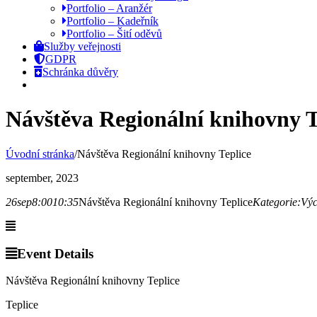
Portfolio – Aranžér
Portfolio – Kadeřník
Portfolio – Šití oděvů
Služby veřejnosti
GDPR
Schránka důvěry
Návštěva Regionální knihovny T
Úvodní stránka
/
Návštěva Regionální knihovny Teplice
september, 2023
26
sep
8:00
10:35
Návštěva Regionální knihovny Teplice
Kategorie:
Výc
Event Details
Návštěva Regionální knihovny Teplice
Teplice