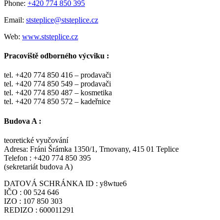
Phone:
+420 774 850 395
Email:
ststeplice@ststeplice.cz
Web:
www.ststeplice.cz
Pracoviště odborného výcviku :
tel. +420 774 850 416 – prodavači
tel. +420 774 850 549 – prodavači
tel. +420 774 850 487 – kosmetika
tel. +420 774 850 572 – kadeřnice
Budova A :
teoretické vyučování
Adresa: Fráni Šrámka 1350/1, Trnovany, 415 01 Teplice
Telefon : +420 774 850 395
(sekretariát budova A)
DATOVÁ SCHRÁNKA ID : y8wtue6
IČO : 00 524 646
IZO : 107 850 303
REDIZO : 600011291