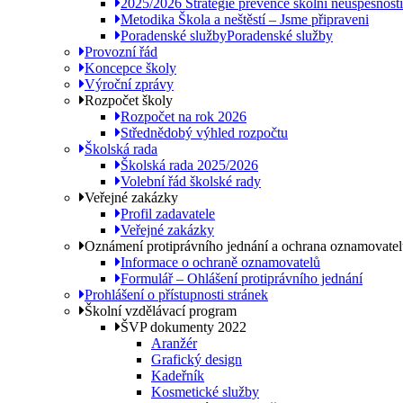
2025/2026 Strategie prevence školní neúspěšnosti
Metodika Škola a neštěstí – Jsme připraveni
Poradenské služby
Poradenské služby
Provozní řád
Koncepce školy
Výroční zprávy
Rozpočet školy
Rozpočet na rok 2026
Střednědobý výhled rozpočtu
Školská rada
Školská rada 2025/2026
Volební řád školské rady
Veřejné zakázky
Profil zadavatele
Veřejné zakázky
Oznámení protiprávního jednání a ochrana oznamovate
Informace o ochraně oznamovatelů
Formulář – Ohlášení protiprávního jednání
Prohlášení o přístupnosti stránek
Školní vzdělávací program
ŠVP dokumenty 2022
Aranžér
Grafický design
Kadeřník
Kosmetické služby