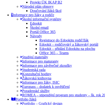
Projekt ÚK IKAP B2
Národní plán obnovy
Doučování žáků škol
Informace pro žáky a rodiče
Školní informační systémy
Edookit
Školní email
Portál Office 365
Návody
Registrace do Edookitu rodič/žák
Edookit – rodičovský a žákovský portál
Edookit – přidání Edookitu na plochu
Office 365 – Teams
Studijní materiály
Informace pro maturanty
Informace pro závěrečné zkoušky
Studentská rada
Konzultační hodiny
Žákovská knihovna
Informace pro žáky, ISIC
Europass – dodatek k osvědčení
Poradenské služby
ROMEA – stipendijní program pro studenty – šk. rok 
Portfolio žáků
Portfolio – Grafický design