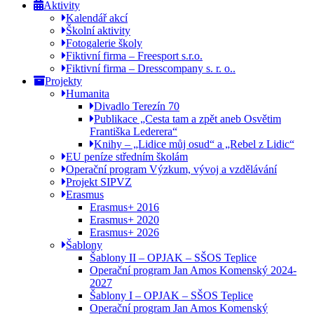
Aktivity
Kalendář akcí
Školní aktivity
Fotogalerie školy
Fiktivní firma – Freesport s.r.o.
Fiktivní firma – Dresscompany s. r. o..
Projekty
Humanita
Divadlo Terezín 70
Publikace „Cesta tam a zpět aneb Osvětim
Františka Lederera“
Knihy – „Lidice můj osud“ a „Rebel z Lidic“
EU peníze středním školám
Operační program Výzkum, vývoj a vzdělávání
Projekt SIPVZ
Erasmus
Erasmus+ 2016
Erasmus+ 2020
Erasmus+ 2026
Šablony
Šablony II – OPJAK – SŠOS Teplice
Operační program Jan Amos Komenský 2024-
2027
Šablony I – OPJAK – SŠOS Teplice
Operační program Jan Amos Komenský