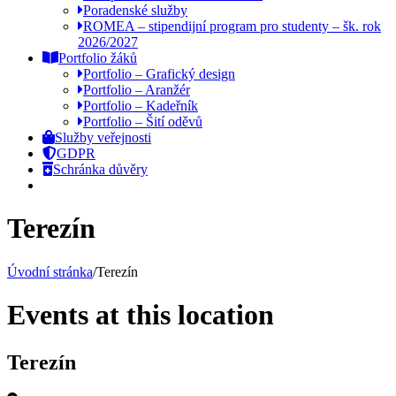
Poradenské služby
ROMEA – stipendijní program pro studenty – šk. rok
2026/2027
Portfolio žáků
Portfolio – Grafický design
Portfolio – Aranžér
Portfolio – Kadeřník
Portfolio – Šití oděvů
Služby veřejnosti
GDPR
Schránka důvěry
Terezín
Úvodní stránka
/
Terezín
Events at this location
Terezín