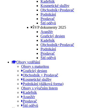
Kadeřník
Kosmetické služby
Obchodník+Prodavač
Podnikání
Prodavač
Šití oděvů
ŠVP dokumenty 2025
Aranžér
Grafický design
Kadeřník
Obchodník+Prodavač
Podnikání
Prodavač
Šití oděvů
Obory vzdělání
Obory s maturitou
Grafický design
Obchodník + Prodavač
Kosmetické služby
Podnikání (dálková forma)
Obory s výučním listem
Kadeřník
Aranžér
Prodavač
Šití oděvů