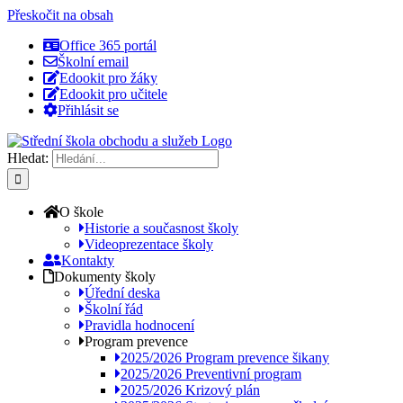
Přeskočit na obsah
Office 365 portál
Školní email
Edookit pro žáky
Edookit pro učitele
Přihlásit se
Hledat:
O škole
Historie a současnost školy
Videoprezentace školy
Kontakty
Dokumenty školy
Úřední deska
Školní řád
Pravidla hodnocení
Program prevence
2025/2026 Program prevence šikany
2025/2026 Preventivní program
2025/2026 Krizový plán