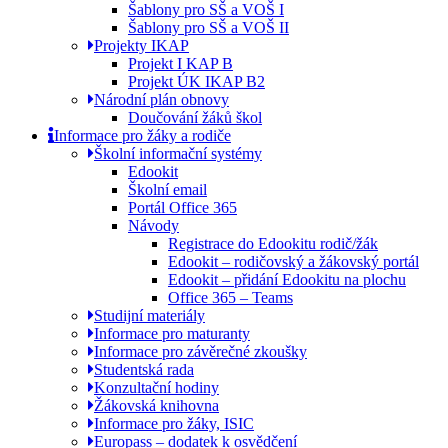
Šablony pro SŠ a VOŠ I
Šablony pro SŠ a VOŠ II
Projekty IKAP
Projekt I KAP B
Projekt ÚK IKAP B2
Národní plán obnovy
Doučování žáků škol
Informace pro žáky a rodiče
Školní informační systémy
Edookit
Školní email
Portál Office 365
Návody
Registrace do Edookitu rodič/žák
Edookit – rodičovský a žákovský portál
Edookit – přidání Edookitu na plochu
Office 365 – Teams
Studijní materiály
Informace pro maturanty
Informace pro závěrečné zkoušky
Studentská rada
Konzultační hodiny
Žákovská knihovna
Informace pro žáky, ISIC
Europass – dodatek k osvědčení