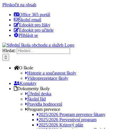
Přeskočit na obsah
Office 365 portál
Školní email
Edookit pro žáky
Edookit pro učitele
Přihlásit se
Hledat:
O škole
Historie a současnost školy
Videoprezentace školy
Kontakty
Dokumenty školy
Úřední deska
Školní řád
Pravidla hodnocení
Program prevence
2025/2026 Program prevence šikany
2025/2026 Preventivní program
2025/2026 Krizový plán