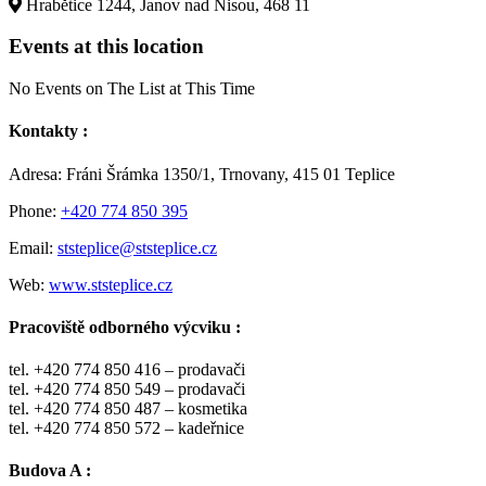
Hrabětice 1244, Janov nad Nisou, 468 11
Events at this location
No Events on The List at This Time
Kontakty :
Adresa: Fráni Šrámka 1350/1, Trnovany, 415 01 Teplice
Phone:
+420 774 850 395
Email:
ststeplice@ststeplice.cz
Web:
www.ststeplice.cz
Pracoviště odborného výcviku :
tel. +420 774 850 416 – prodavači
tel. +420 774 850 549 – prodavači
tel. +420 774 850 487 – kosmetika
tel. +420 774 850 572 – kadeřnice
Budova A :