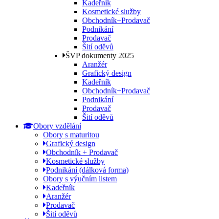
Kadeřník
Kosmetické služby
Obchodník+Prodavač
Podnikání
Prodavač
Šití oděvů
ŠVP dokumenty 2025
Aranžér
Grafický design
Kadeřník
Obchodník+Prodavač
Podnikání
Prodavač
Šití oděvů
Obory vzdělání
Obory s maturitou
Grafický design
Obchodník + Prodavač
Kosmetické služby
Podnikání (dálková forma)
Obory s výučním listem
Kadeřník
Aranžér
Prodavač
Šití oděvů