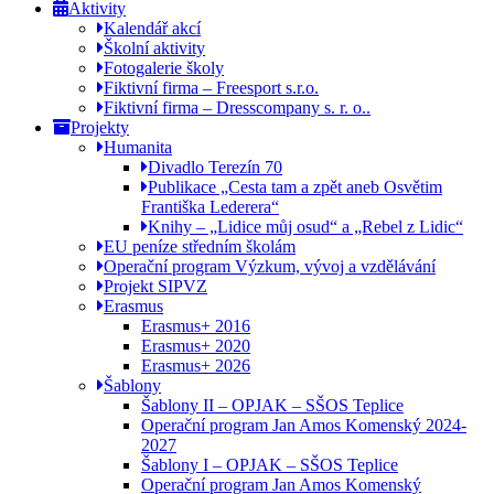
Aktivity
Kalendář akcí
Školní aktivity
Fotogalerie školy
Fiktivní firma – Freesport s.r.o.
Fiktivní firma – Dresscompany s. r. o..
Projekty
Humanita
Divadlo Terezín 70
Publikace „Cesta tam a zpět aneb Osvětim
Františka Lederera“
Knihy – „Lidice můj osud“ a „Rebel z Lidic“
EU peníze středním školám
Operační program Výzkum, vývoj a vzdělávání
Projekt SIPVZ
Erasmus
Erasmus+ 2016
Erasmus+ 2020
Erasmus+ 2026
Šablony
Šablony II – OPJAK – SŠOS Teplice
Operační program Jan Amos Komenský 2024-
2027
Šablony I – OPJAK – SŠOS Teplice
Operační program Jan Amos Komenský