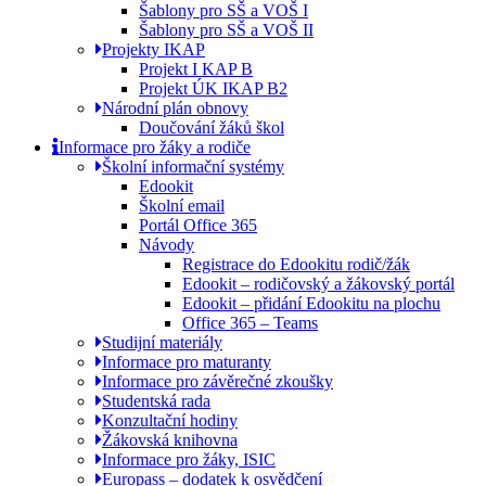
Šablony pro SŠ a VOŠ I
Šablony pro SŠ a VOŠ II
Projekty IKAP
Projekt I KAP B
Projekt ÚK IKAP B2
Národní plán obnovy
Doučování žáků škol
Informace pro žáky a rodiče
Školní informační systémy
Edookit
Školní email
Portál Office 365
Návody
Registrace do Edookitu rodič/žák
Edookit – rodičovský a žákovský portál
Edookit – přidání Edookitu na plochu
Office 365 – Teams
Studijní materiály
Informace pro maturanty
Informace pro závěrečné zkoušky
Studentská rada
Konzultační hodiny
Žákovská knihovna
Informace pro žáky, ISIC
Europass – dodatek k osvědčení