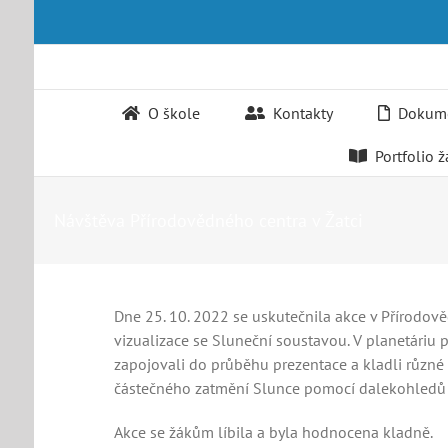
Přeskočit
na
obsah
O škole
Kontakty
Dokume
Portfolio 
Návštěva Přírodovědného centra v Žatci
Dne 25. 10. 2022 se uskutečnila akce v Přírodově
vizualizace se Sluneční soustavou. V planetáriu p
zapojovali do průběhu prezentace a kladli různé 
částečného zatmění Slunce pomocí dalekohledů 
Akce se žákům líbila a byla hodnocena kladně.