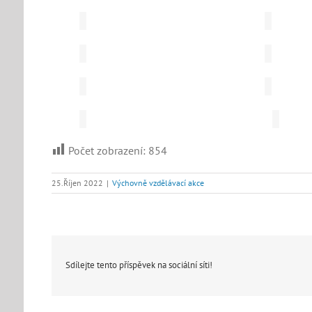
Počet zobrazení:
854
25.Říjen 2022
|
Výchovně vzdělávací akce
Sdílejte tento příspěvek na sociální síti!