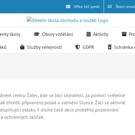
Office 365 portál
Školní emai
nty školy
Obory vzdělání
Aktivity
Pr
žáků
Služby veřejnosti
GDPR
Schránka 
dném centru Žatec, kde se žáci seznámili, za pomoci světelné
ak zhlédli připravený pořad o zatmění Slunce. Žáci se aktivně
doplňující otázky. V druhé části akce proběhlo pozorování
a ochranných sklíček.