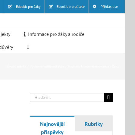
l
Edookit pro žáky
Edookit pro učitele
Přihlásit se
ojekty
Informace pro žáky a rodiče
důvěry
Úvodní stránka
/
Výchovně vzdělávací akce
/
Návštěva Přírodovědného centra v Žatci
Hledat:
Nejnovější
Rubriky
příspěvky