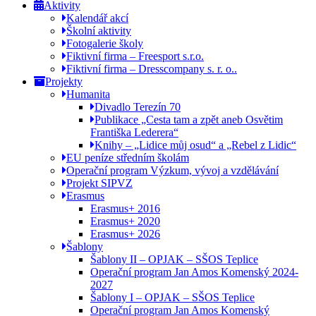
Aktivity
Kalendář akcí
Školní aktivity
Fotogalerie školy
Fiktivní firma – Freesport s.r.o.
Fiktivní firma – Dresscompany s. r. o..
Projekty
Humanita
Divadlo Terezín 70
Publikace „Cesta tam a zpět aneb Osvětim
Františka Lederera“
Knihy – „Lidice můj osud“ a „Rebel z Lidic“
EU peníze středním školám
Operační program Výzkum, vývoj a vzdělávání
Projekt SIPVZ
Erasmus
Erasmus+ 2016
Erasmus+ 2020
Erasmus+ 2026
Šablony
Šablony II – OPJAK – SŠOS Teplice
Operační program Jan Amos Komenský 2024-
2027
Šablony I – OPJAK – SŠOS Teplice
Operační program Jan Amos Komenský