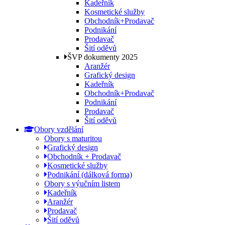
Kadeřník
Kosmetické služby
Obchodník+Prodavač
Podnikání
Prodavač
Šití oděvů
ŠVP dokumenty 2025
Aranžér
Grafický design
Kadeřník
Obchodník+Prodavač
Podnikání
Prodavač
Šití oděvů
Obory vzdělání
Obory s maturitou
Grafický design
Obchodník + Prodavač
Kosmetické služby
Podnikání (dálková forma)
Obory s výučním listem
Kadeřník
Aranžér
Prodavač
Šití oděvů