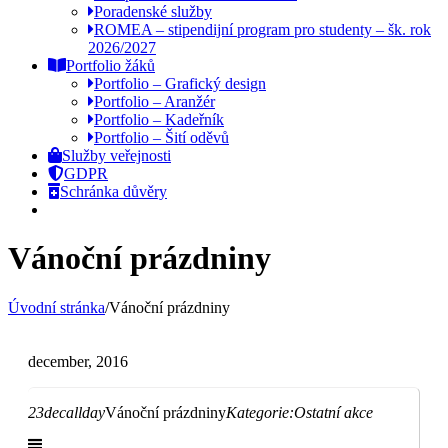
Poradenské služby
ROMEA – stipendijní program pro studenty – šk. rok
2026/2027
Portfolio žáků
Portfolio – Grafický design
Portfolio – Aranžér
Portfolio – Kadeřník
Portfolio – Šití oděvů
Služby veřejnosti
GDPR
Schránka důvěry
Vánoční prázdniny
Úvodní stránka
/
Vánoční prázdniny
december, 2016
23
dec
allday
Vánoční prázdniny
Kategorie:
Ostatní akce