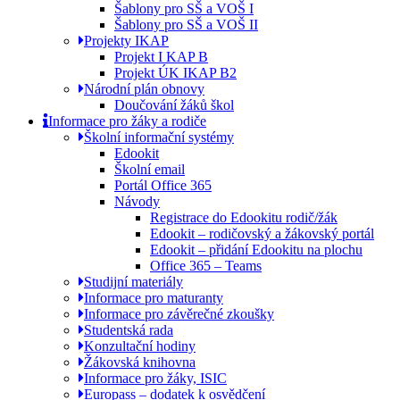
Šablony pro SŠ a VOŠ I
Šablony pro SŠ a VOŠ II
Projekty IKAP
Projekt I KAP B
Projekt ÚK IKAP B2
Národní plán obnovy
Doučování žáků škol
Informace pro žáky a rodiče
Školní informační systémy
Edookit
Školní email
Portál Office 365
Návody
Registrace do Edookitu rodič/žák
Edookit – rodičovský a žákovský portál
Edookit – přidání Edookitu na plochu
Office 365 – Teams
Studijní materiály
Informace pro maturanty
Informace pro závěrečné zkoušky
Studentská rada
Konzultační hodiny
Žákovská knihovna
Informace pro žáky, ISIC
Europass – dodatek k osvědčení