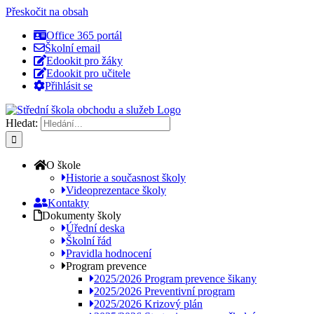
Přeskočit na obsah
Office 365 portál
Školní email
Edookit pro žáky
Edookit pro učitele
Přihlásit se
Hledat:
O škole
Historie a současnost školy
Videoprezentace školy
Kontakty
Dokumenty školy
Úřední deska
Školní řád
Pravidla hodnocení
Program prevence
2025/2026 Program prevence šikany
2025/2026 Preventivní program
2025/2026 Krizový plán